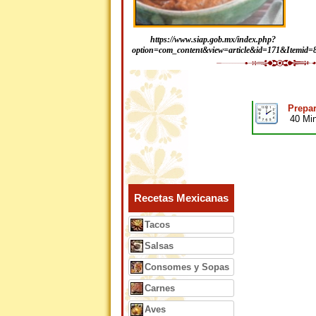
https://www.siap.gob.mx/index.php?
option=com_content&view=article&id=171&Itemid=
Prepar
40 Mi
Recetas Mexicanas
Tacos
Salsas
Consomes y Sopas
Carnes
Aves