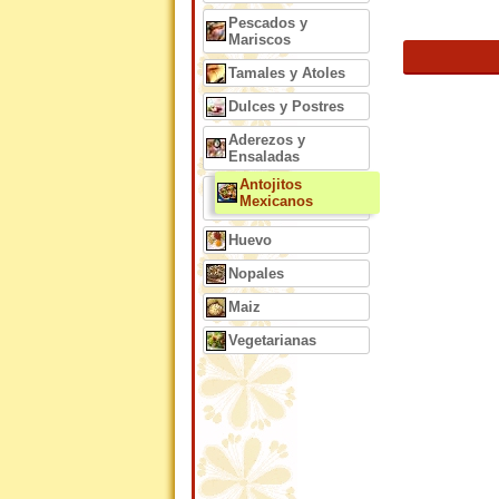
Pescados y
Mariscos
Tamales y Atoles
Dulces y Postres
Aderezos y
Ensaladas
Antojitos
Mexicanos
Huevo
Nopales
Maiz
Vegetarianas