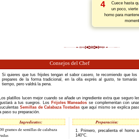
4
Cuece hasta que
un poco, vierte
horno para mantene
momento
Consejos del Chef
Si quieres que tus frijoles tengan el sabor casero, te recomiendo que los
prepares de la forma tradicional, en la olla exprés al gusto, te tomarás
tiempo, pero valdrá la pena.
Los platillos lucen mejor cuando se añade un ingrediente extra que seguro le
gustará a tus suegros. Los
Frijoles Maneados
se complementan con una
suculentas
Semillas de Calabaza Tostadas
que aquí mismo se explica pas
a paso su preparación.
Ingredientes:
Preparación:
00 gramos de semillas de calabaza
1. Primero, precalienta el horno a
rudas
140°C.