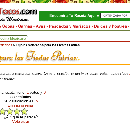
Encuentra Tu Receta Aquí »
Cocina Mexicana
exicanos
>
Frijoles Maneados para las Fiestas Patrias
etas para todos los gustos. En esta ocasión te decimos como guisar unos ricos
oporciones.
ta receta tiene:
1
votos y
0
comentarios
Su calificación es:
5
Elige las estrellas
¿A ti qué te parece?
Vota aquí