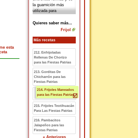
la guarnición más
utilizada para
acompañar diferentes
platillos. El
frijol
es rico
Quieres saber más...
en hierro, potasio,
Frijol
calcio y además tiene
un alto contenido en
Más recetas
fibra; en México existen
me esta
cerca de 70 variedades
ceta
212. Enfrijoladas
que se distribuyen en 7
Rellenas De Chorizo
para las Fiestas Patrias
grupos, los cuales son:
negros, amarillos,
213. Gorditas De
blancos, morados,
Chicharrón para las
bayos, pintos y
Fiestas Patrias
moteados.
214. Frijoles Maneados
para las Fiestas Patrias
215. Frijoles Teotihuacán
Para Las Fiestas Patrias
216. Pambacitos
Jalapeños para las
Fiestas Patrias
« Anteriores