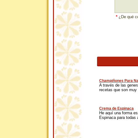
*
¿De qué co
Champiñones Para Na
A través de las gene
recetas que son muy 
Crema de Espinaca
He aquí una forma es
Espinaca para todas a