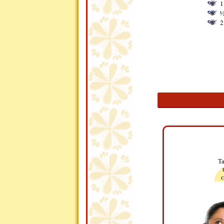
1
½
2
Ta
c