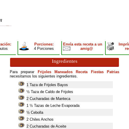
81
ación:
Porciones:
Envía esta receta a un
Imprí
nutos
4 Porciones
amig@
re
Ingredientes
Para preparar
Frijoles Maneados Receta Fiestas Patrias
necesitamos los siguientes ingredientes.
1
Taza de Frijoles Bayos
½ Taza de Caldo de Frijoles
2
Cucharadas de Manteca
1
½ Tazas de Leche Evaporada
½ Cebolla
2
Chiles Anchos
2
Cucharadas de Aceite