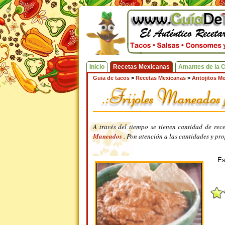
Inicio
Recetas Mexicanas
Amantes de la 
Guia de tacos
>
Recetas Mexicanas
>
Antojitos M
A través del tiempo se tienen cantidad de rec
Maneados
. Pon atención a las cantidades y pr
Es