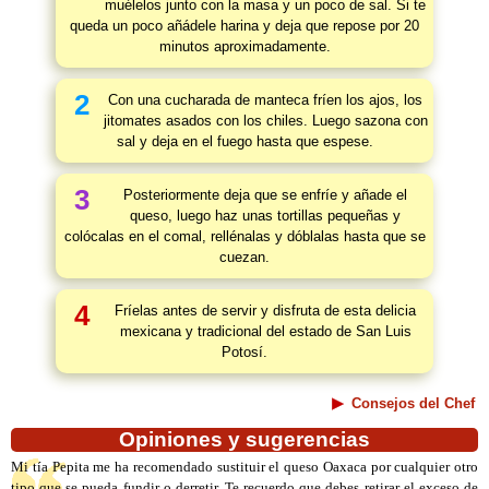
muélelos junto con la masa y un poco de sal. Si te
queda un poco añádele harina y deja que repose por 20
minutos aproximadamente.
2
Con una cucharada de manteca fríen los ajos, los
jitomates asados con los chiles. Luego sazona con
sal y deja en el fuego hasta que espese.
3
Posteriormente deja que se enfríe y añade el
queso, luego haz unas tortillas pequeñas y
colócalas en el comal, rellénalas y dóblalas hasta que se
cuezan.
4
Fríelas antes de servir y disfruta de esta delicia
mexicana y tradicional del estado de San Luis
Potosí.
Consejos del Chef
Opiniones y sugerencias
Mi tía Pepita me ha recomendado sustituir el queso Oaxaca por cualquier otro
tipo que se pueda fundir o derretir. Te recuerdo que debes retirar el exceso de