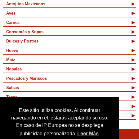
Antojitos Mexicanos
Aves
Carnes
Consomés y Sopas
Dulces y Postres
Huevo
Maíz
Nopales
Pescados y Mariscos
Salsas
Tacos
Tamales y Atoles
Este sitio utiliza cookies. Al continuar
Vegetarianas
navegando en él, estarás aceptando su uso.
En caso de IP Europea no se despliega
publicidad personalizada
Leer Más