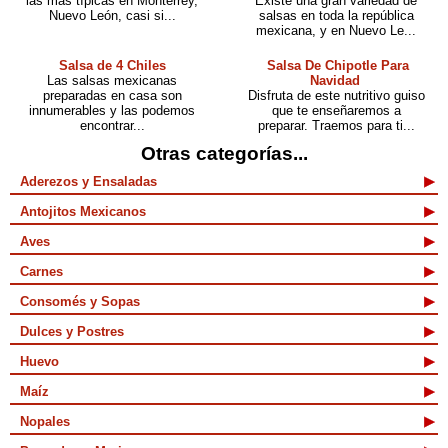
las más típicas en Monterrey,
Existe una gran variedad de
Nuevo León, casi si...
salsas en toda la república
mexicana, y en Nuevo Le...
Salsa de 4 Chiles
Salsa De Chipotle Para
Las salsas mexicanas
Navidad
preparadas en casa son
Disfruta de este nutritivo guiso
innumerables y las podemos
que te enseñaremos a
encontrar...
preparar. Traemos para ti...
Otras categorías...
Aderezos y Ensaladas
Antojitos Mexicanos
Aves
Carnes
Consomés y Sopas
Dulces y Postres
Huevo
Maíz
Nopales