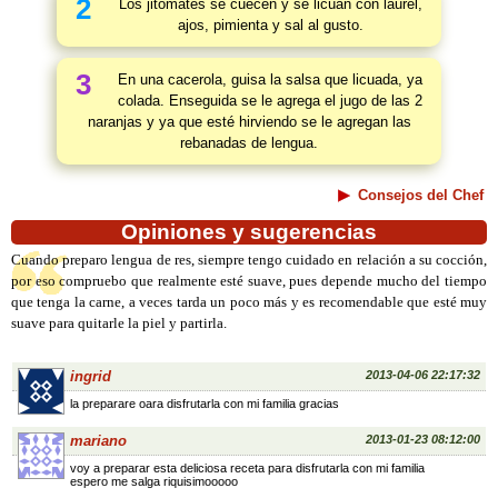
2
Los jitomates se cuecen y se licúan con laurel,
ajos, pimienta y sal al gusto.
3
En una cacerola, guisa la salsa que licuada, ya
colada. Enseguida se le agrega el jugo de las 2
naranjas y ya que esté hirviendo se le agregan las
rebanadas de lengua.
Consejos del Chef
Opiniones y sugerencias
Cuando preparo lengua de res, siempre tengo cuidado en relación a su cocción,
por eso compruebo que realmente esté suave, pues depende mucho del tiempo
que tenga la carne, a veces tarda un poco más y es recomendable que esté muy
suave para quitarle la piel y partirla.
ingrid
2013-04-06 22:17:32
la preparare oara disfrutarla con mi familia gracias
mariano
2013-01-23 08:12:00
voy a preparar esta deliciosa receta para disfrutarla con mi familia
espero me salga riquisimooooo