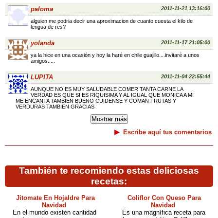
paloma
2011-11-21 13:16:00
alguien me podria decir una aproximacion de cuanto cuesta el kilo de
lengua de res?
yolanda
2011-11-17 21:05:00
ya la hice en una ocasión y hoy la haré en chile guajillo....invitaré a unos
amigos.....
LUPITA
2011-11-04 22:55:44
AUNQUE NO ES MUY SALUDABLE COMER TANTA CARNE LA
VERDAD ES QUE SI ES RIQUISIMA Y AL IGUAL QUE MONICA A MI
ME ENCANTA TAMBIEN BUENO CUIDENSE Y COMAN FRUTAS Y
VERDURAS TAMBIEN GRACIAS
Escribe aquí tus comentarios
También te recomiendo estas deliciosas
recetas:
Jitomate En Hojaldre Para
Coliflor Con Queso Para
Navidad
Navidad
En el mundo existen cantidad
Es una magnífica receta para