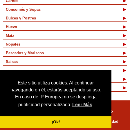
Carnes
Consomés y Sopas
Dulces y Postres
Huevo
Maíz
Nopales
Pescados y Mariscos
Salsas
Tacos
Tamales y Atoles
Este sitio utiliza cookies. Al continuar
Vegetarianas
navegando en él, estarás aceptando su uso.
En caso de IP Europea no se despliega
publicidad personalizada
Leer Más
Quienes Somos
Términos de Uso
Mapa de sitio
Políticas de Privacidad
¡Ok!