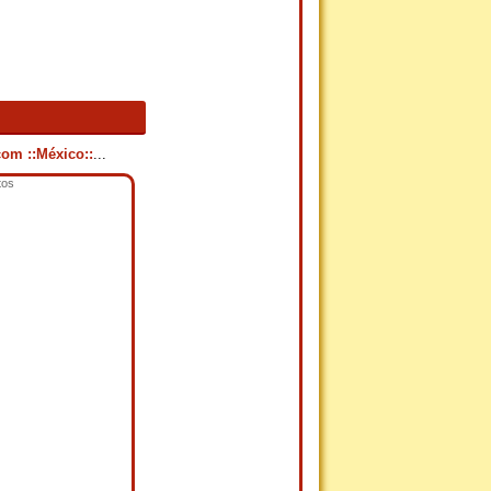
com ::México::
...