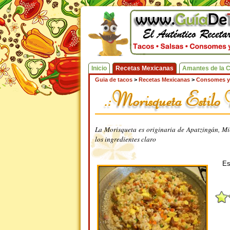
Inicio
Recetas Mexicanas
Amantes de la 
Guia de tacos
>
Recetas Mexicanas
>
Consomes y
La Morisqueta es originaria de Apatzingán, M
los ingredientes claro
Es