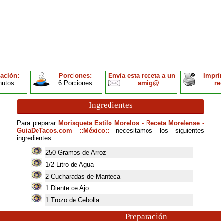
ación:
Porciones:
Envía esta receta a un
Imprí
nutos
6 Porciones
amig@
re
Ingredientes
Para preparar
Morisqueta Estilo Morelos - Receta Morelense -
GuiaDeTacos.com ::México::
necesitamos los siguientes
ingredientes.
250
Gramos de Arroz
1/2 Litro de Agua
2
Cucharadas de Manteca
1
Diente de Ajo
1
Trozo de Cebolla
Preparación