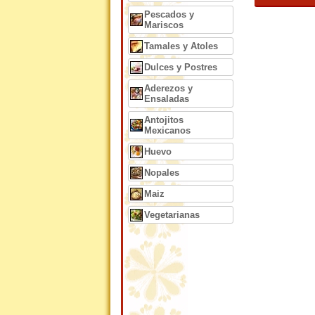
Pescados y
Mariscos
Tamales y Atoles
Dulces y Postres
Aderezos y
Ensaladas
Antojitos
Mexicanos
Huevo
Nopales
Maiz
Vegetarianas