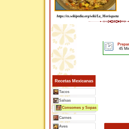
https://es.wikipedia.org/wiki/La_Morisqueta
Prepar
45 Mi
Recetas Mexicanas
Tacos
Salsas
Consomes y Sopas
Carnes
Aves