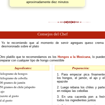
aproximadamente diez minutos
Consejos del Chef
Yo te recomiendo que al momento de servir agregues queso crema
desmoronado sobre el plato
Otro platillo que te recomendamos es los
Hongos a la Mexicana
, lo puede
preparar con cualquier tipo de hongo comestible
Ingredientes:
Preparación:
 kilogramo de hongos
1. Para empezar pica finamente
 kilogramo de cebolla
los hongos, el jamón, el ajo y el
epazote
00 gramos de jamón
50 gramos de chile jalapeño
2. Luego rebana los chiles y parte
en rodajas las cebollas
 ajo
pazote al gusto
3. En una cacerola pon a freír
al al gusto
todos los ingredientes juntos