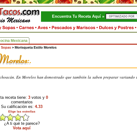
Encuentra Tu Receta Aquí »
Cocina Mexicana
 Sopas
>
Morisqueta Estilo Morelos
ichoacán. En Morelos han demostrado que también la saben preparar variando
ta receta tiene:
3
votos y
0
comentarios
Su calificación es:
4.33
Elige las estrellas
¿A ti qué te parece?
Vota aquí