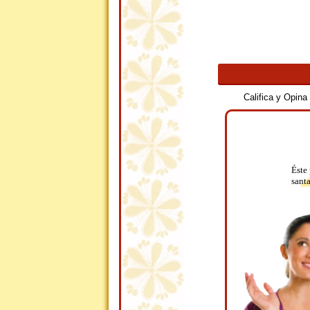
Califica y Opin
Éste 
santa