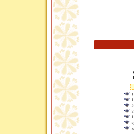
1
1
5
2
1
e
s