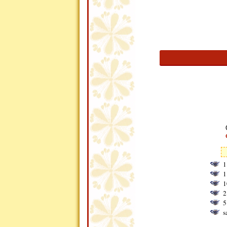
1
1
1
2
5
s