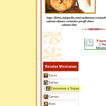
https://fichas.infojardin.com/condimentos/coriand
sativum-cilantro-coriandro-perejil-chino-
culantro.htm
Prepar
1 Ho
Minuto
Recetas Mexicanas
Tacos
Salsas
Consomes y Sopas
Carnes
Aves