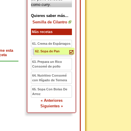
como
curry
.
Quieres saber más...
Semilla de Cilantro
Más recetas
61. Crema de Espárragos
me esta
62. Sopa de Pan
ceta
63. Prepara un Rico
Consomé de pollo
64. Nutritivo Consomé
con Hígado de Ternera
65. Sopa Con Bolas De
Arroz
« Anteriores
Siguientes »