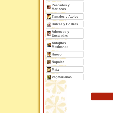
Pescados y
Mariscos
Tamales y Atoles
Dulces y Postres
Aderezos y
Ensaladas
Antojitos
Mexicanos
Huevo
Nopales
Maiz
Vegetarianas