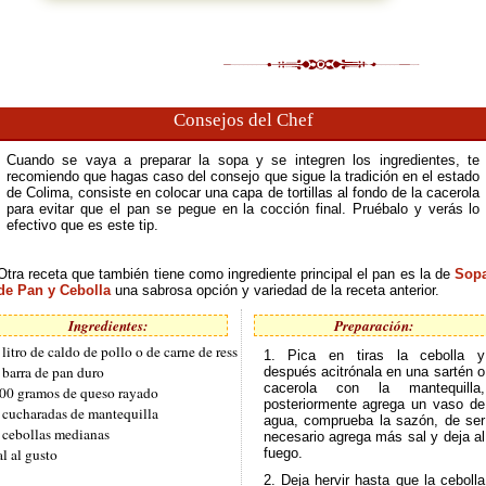
Consejos del Chef
Cuando se vaya a preparar la sopa y se integren los ingredientes, te
recomiendo que hagas caso del consejo que sigue la tradición en el estado
de Colima, consiste en colocar una capa de tortillas al fondo de la cacerola
para evitar que el pan se pegue en la cocción final. Pruébalo y verás lo
efectivo que es este tip.
Otra receta que también tiene como ingrediente principal el pan es la de
Sop
de Pan y Cebolla
una sabrosa opción y variedad de la receta anterior.
Ingredientes:
Preparación:
 litro de caldo de pollo o de carne de ress
1. Pica en tiras la cebolla y
 barra de pan duro
después acitrónala en una sartén o
cacerola con la mantequilla,
00 gramos de queso rayado
posteriormente agrega un vaso de
 cucharadas de mantequilla
agua, comprueba la sazón, de ser
 cebollas medianas
necesario agrega más sal y deja al
al al gusto
fuego.
2. Deja hervir hasta que la cebolla