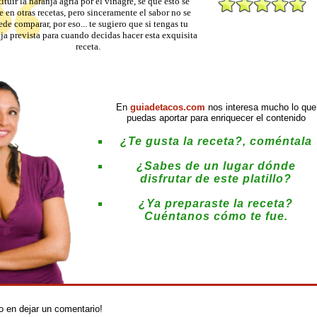
tituir la naranja agria por el vinagre, sé que esto se
e en otras recetas, pero sinceramente el sabor no se
de comparar, por eso... te sugiero que si tengas tu
ja prevista para cuando decidas hacer esta exquisita
receta.
En
guiadetacos.com
nos interesa mucho lo que
puedas aportar para enriquecer el contenido
¿Te gusta la receta?, coméntala
¿Sabes de un lugar dónde
disfrutar de este platillo?
¿Ya preparaste la receta?
Cuéntanos cómo te fue.
:
o en dejar un comentario!