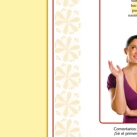
sus
hac
pue
naran
Comentarios
¡Sé el primer