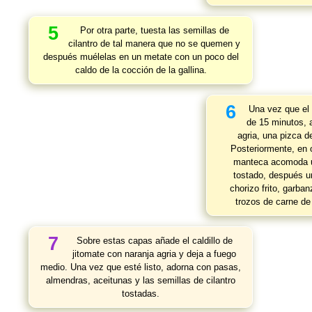
5
Por otra parte, tuesta las semillas de
cilantro de tal manera que no se quemen y
después muélelas en un metate con un poco del
caldo de la cocción de la gallina.
6
Una vez que el
de 15 minutos, a
agria, una pizca d
Posteriormente, en 
manteca acomoda un
tostado, después u
chorizo frito, garb
trozos de carne de
7
Sobre estas capas añade el caldillo de
jitomate con naranja agria y deja a fuego
medio. Una vez que esté listo, adorna con pasas,
almendras, aceitunas y las semillas de cilantro
tostadas.