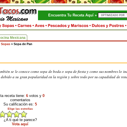
Encuentra Tu Receta Aquí »
Cocina Mexicana
 Sopas
>
Sopa de Pan
mbién se le conoce como sopa de boda o sopa de fiesta y como sus nombres lo in
debido a su gran popularidad en la región y sobre todo por su capadidad de ren
ta receta tiene:
6
votos y
0
comentarios
Su calificación es:
5
Elige las estrellas
¿A ti qué te parece?
Vota aquí