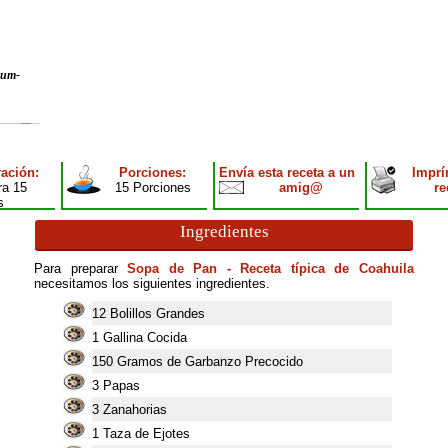
rum-
ación:
Porciones:
Envía esta receta a un
Imprí
ra 15
15 Porciones
amig@
re
s
Ingredientes
Para preparar
Sopa de Pan - Receta típica de Coahuila
necesitamos los siguientes ingredientes.
12
Bolillos Grandes
1
Gallina Cocida
150
Gramos de Garbanzo Precocido
3
Papas
3
Zanahorias
1
Taza de Ejotes