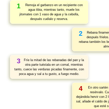
1
Remoja el garbanzo en un recipiente con
agua tibia, mientras tanto, muele los
jitomates con 1 vaso de agua y la cebolla,
después cuélalo y reserva.
2
Rebana finamen
después fríelos.
rebana también los bo
alm
3
Fríe la mitad de las rebanadas del pan y la
otra parte tuéstala en un comal, mientras
tanto, cuece las verduras picadas finamente, con
poca agua y sal a tu gusto, a fuego medio.
4
En otro sartén 
resérvalo. Cu
dejándola hervir con 2 
sal, añade el caldo de 
que esté s