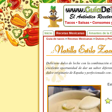
Inicio
Recetas Mexicanas
Amantes de la 
Guia de tacos
>
Recetas Mexicanas
>
Dulces y Pos
Delicioso dulce de leche con la combinación e
excelente oportunidad de dar un sabor diferent
dulce originario de España y perfecionado con
Est