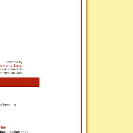
Powered by
omments Script
tás aceptando la
Términos de Uso.
lisco, lo
rias
rias recetas que