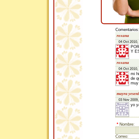
Comentarios
roxana
04 Oct 2010,
POR
Y E
roxana
04 Oct 2010,
mi h
de q
muy 
mayra yesen
03 Nov 2009,
yo y
*
Nombre:
Correo: