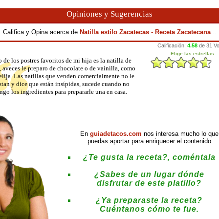
Opiniones y Sugerencias
Califica y Opina acerca de
Natilla estilo Zacatecas - Receta Zacatecana
...
 de los postres favoritos de mi hija es la natilla de
 aveces le preparo de chocolate o de vainilla, como
 elija. Las natillas que venden comercialmente no le
stan y dice que están insípidas, sucede cuando no
ngo los ingredientes para prepararle una en casa.
En
guiadetacos.com
nos interesa mucho lo que
puedas aportar para enriquecer el contenido
¿Te gusta la receta?, coméntala
¿Sabes de un lugar dónde
disfrutar de este platillo?
¿Ya preparaste la receta?
Cuéntanos cómo te fue.