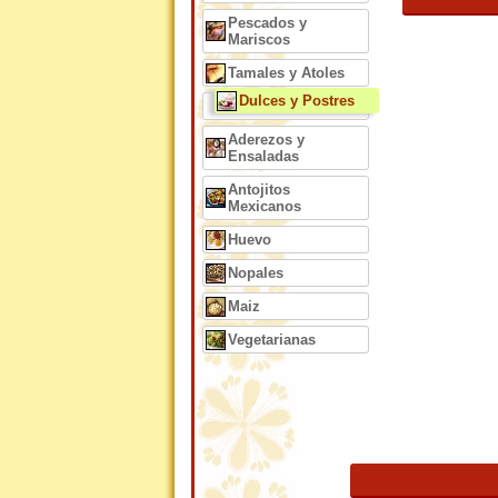
Pescados y
Mariscos
Tamales y Atoles
Dulces y Postres
Aderezos y
Ensaladas
Antojitos
Mexicanos
Huevo
Nopales
Maiz
Vegetarianas