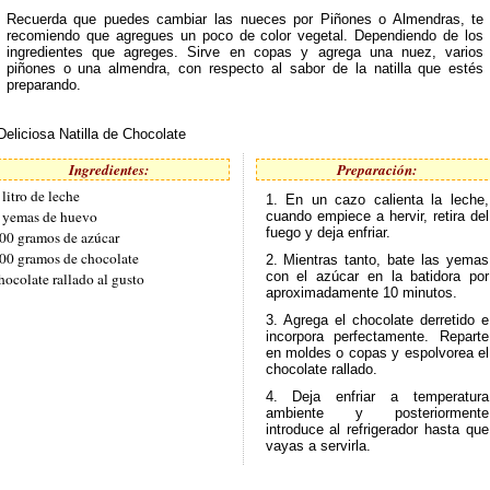
Recuerda que puedes cambiar las nueces por Piñones o Almendras, te
recomiendo que agregues un poco de color vegetal. Dependiendo de los
ingredientes que agreges. Sirve en copas y agrega una nuez, varios
piñones o una almendra, con respecto al sabor de la natilla que estés
preparando.
Deliciosa Natilla de Chocolate
Ingredientes:
Preparación:
 litro de leche
1. En un cazo calienta la leche,
 yemas de huevo
cuando empiece a hervir, retira del
fuego y deja enfriar.
00 gramos de azúcar
00 gramos de chocolate
2. Mientras tanto, bate las yemas
con el azúcar en la batidora por
hocolate rallado al gusto
aproximadamente 10 minutos.
3. Agrega el chocolate derretido e
incorpora perfectamente. Reparte
en moldes o copas y espolvorea el
chocolate rallado.
4. Deja enfriar a temperatura
ambiente y posteriormente
introduce al refrigerador hasta que
vayas a servirla.