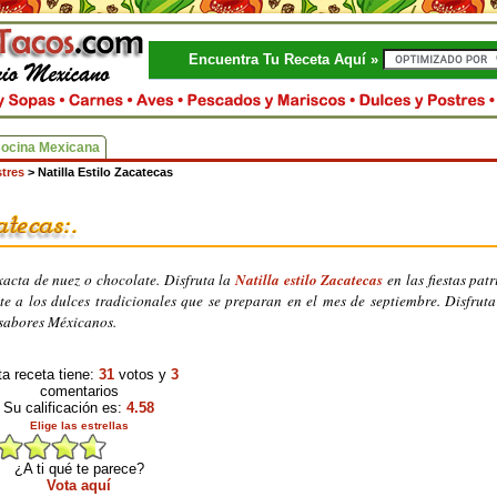
Encuentra Tu Receta Aquí »
Cocina Mexicana
tres
>
Natilla Estilo Zacatecas
xacta de nuez o chocolate. Disfruta la
Natilla estilo Zacatecas
en las fiestas patr
e a los dulces tradicionales que se preparan en el mes de septiembre. Disfruta
 sabores Méxicanos.
a receta tiene:
31
votos y
3
comentarios
Su calificación es:
4.58
Elige las estrellas
¿A ti qué te parece?
Vota aquí