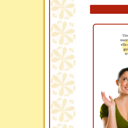
Uno
nuez,
ella
gu
te