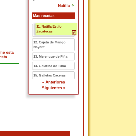
Natilla
Más recetas
11. Natilla Estilo
Zacatecas
12. Cajeta de Mango
Nayarit
me esta
ceta
13. Merengue de Piña
14. Gelatina de Tuna
15. Galletas Caceras
« Anteriores
Siguientes »