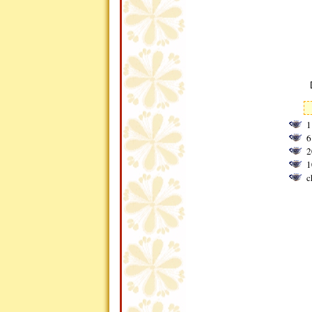
1
6
2
1
c