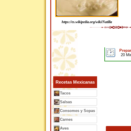
https://es.wikipedia.org/wiki/Natilla
Prepar
20 Mi
Recetas Mexicanas
Tacos
Salsas
Consomes y Sopas
Carnes
Aves