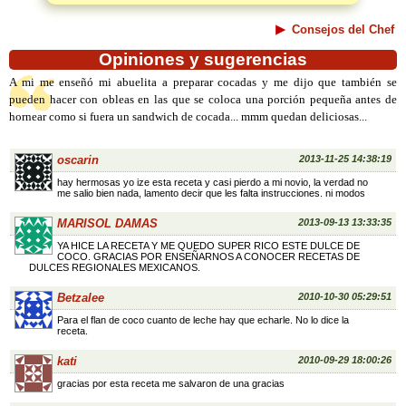
Consejos del Chef
Opiniones y sugerencias
A mi me enseñó mi abuelita a preparar cocadas y me dijo que también se
pueden hacer con obleas en las que se coloca una porción pequeña antes de
hornear como si fuera un sandwich de cocada... mmm quedan deliciosas...
oscarin
2013-11-25 14:38:19
hay hermosas yo ize esta receta y casi pierdo a mi novio, la verdad no
me salio bien nada, lamento decir que les falta instrucciones. ni modos
MARISOL DAMAS
2013-09-13 13:33:35
YA HICE LA RECETA Y ME QUEDO SUPER RICO ESTE DULCE DE
COCO. GRACIAS POR ENSEÑARNOS A CONOCER RECETAS DE
DULCES REGIONALES MEXICANOS.
Betzalee
2010-10-30 05:29:51
Para el flan de coco cuanto de leche hay que echarle. No lo dice la
receta.
kati
2010-09-29 18:00:26
gracias por esta receta me salvaron de una gracias