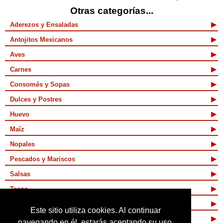
Otras categorías...
Aderezos y Ensaladas
Antojitos Mexicanos
Aves
Carnes
Consomés y Sopas
Dulces y Postres
Huevo
Maíz
Nopales
Pescados y Mariscos
Salsas
Tacos
Tamales y Atoles
Este sitio utiliza cookies. Al continuar
Vegetarianas
navegando en él, estarás aceptando su uso.