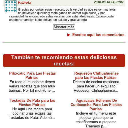
Fabiola
2010-08-18 14:51:02
Gracias por colgar estas recetas, yo la verdad es que estoy muy lejos
de mi México querido y tenía ganas de comer algo dulce, y por
casualidad he encontrado estas recetas que estan deliciosas. Espero poder
encontrar tambien la de obleas. un saludo y gracias mile
Escribe aquí tus comentarios
También te recomiendo estas deliciosas
recetas:
Pibxcatic Para Las Fiestas
Requesón Chihuahuense
Patrias
para las Fiestas Patrias
En todo el mundo se tienen
Receta de cocina mexicana
varias recetas que son muy
para hacer un exquisito
buenas. Por tal motivo te ...
Requesón Chihuahuense...
Tostadas De Pata para las
Aguacates Rellenos De
Fiestas Patrias
Cuitlacoche Para Las Fiestas
He aquí una receta para
Patrias
cocinar unas exquisitas
Incluye en tu menú este
Tostadas de Pata. Ademá...
popular guiso que te
enseñaremos a preparar.
Traemos p...