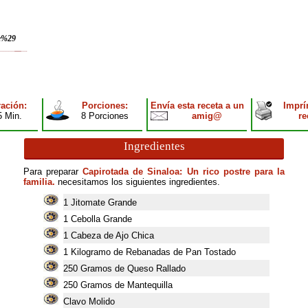
re%29
ación:
Porciones:
Envía esta receta a un
Imprí
5 Min.
8 Porciones
amig@
re
Ingredientes
Para preparar
Capirotada de Sinaloa: Un rico postre para la
familia.
necesitamos los siguientes ingredientes.
1
Jitomate Grande
1
Cebolla Grande
1
Cabeza de Ajo Chica
1
Kilogramo de Rebanadas de Pan Tostado
250
Gramos de Queso Rallado
250
Gramos de Mantequilla
Clavo Molido