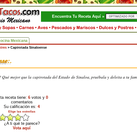
Encuentra Tu Receta Aquí »
Cocina Mexicana
tres
>
Capirotada Sinaloense
? Qué mejor que la capirotada del Estado de Sinaloa, pruébala y deleita a tu fam
ta receta tiene:
6
votos y
0
comentarios
Su calificación es:
4
Elige las estrellas
¿A ti qué te parece?
Vota aquí