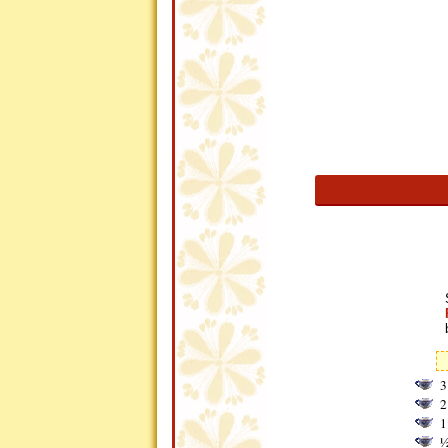
3
2
1
½