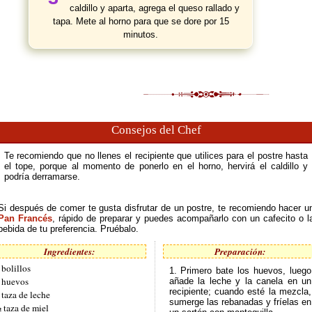
caldillo y aparta, agrega el queso rallado y
tapa. Mete al horno para que se dore por 15
minutos.
Consejos del Chef
Te recomiendo que no llenes el recipiente que utilices para el postre hasta
el tope, porque al momento de ponerlo en el horno, hervirá el caldillo y
podría derramarse.
Si después de comer te gusta disfrutar de un postre, te recomiendo hacer u
Pan Francés
, rápido de preparar y puedes acompañarlo con un cafecito o l
bebida de tu preferencia. Pruébalo.
Ingredientes:
Preparación:
 bolillos
1. Primero bate los huevos, luego
 huevos
añade la leche y la canela en un
recipiente; cuando esté la mezcla,
 taza de leche
sumerge las rebanadas y fríelas en
 taza de miel