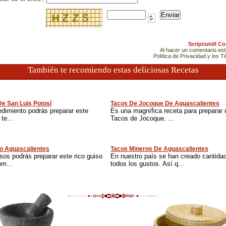
Scriptsmill C
Al hacer un comentario es
Política de Privacidad y los 
También te recomiendo estas deliciosas Recetas
e San Luis Potosí
Tacos De Jocoque De Aguascalientes
edimiento podrás preparar este
Es una magnífica receta para preparar u
 te...
Tacos de Jocoque. ...
lo Aguascalientes
Tacos Mineros De Aguascalientes
sos podrás preparar este rico guiso
En nuestro país se han creado cantidad
om...
todos los gustos. Así q...