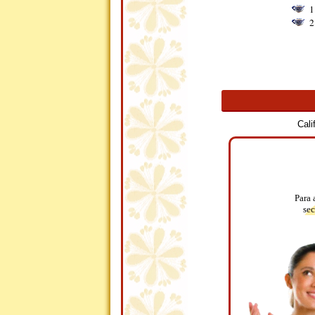
1
2
Cali
Para 
sec