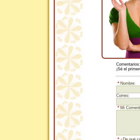
Comentarios
¡Sé el primer
*
Nombre:
Correo:
*
Mi Comenta
*
¿De qué co