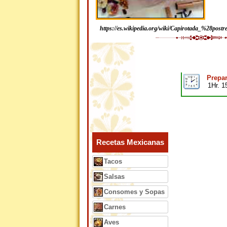
https://es.wikipedia.org/wiki/Capirotada_%28post
Prepar
1Hr. 1
Recetas Mexicanas
Tacos
Salsas
Consomes y Sopas
Carnes
Aves