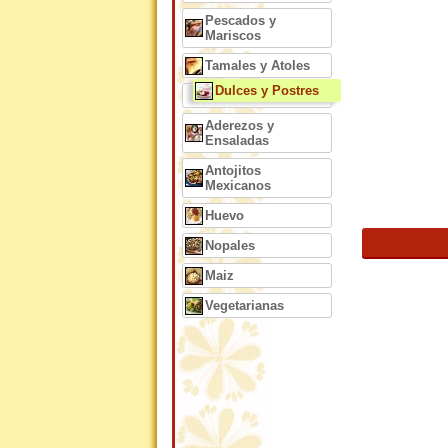
Pescados y
Mariscos
Tamales y Atoles
Dulces y Postres
Aderezos y
Ensaladas
Antojitos
Mexicanos
Huevo
Nopales
Maiz
Vegetarianas