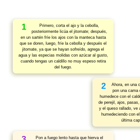
1
Primero, corta el ajo y la cebolla,
posteriormente licúa el jitomate; después,
en un sartén fríe los ajos con la manteca hasta
que se doren, luego, fríe la cebolla y después el
jitomate, ya que se hayan sofreído, agrega el
agua y las especias molidas con azúcar al gusto,
cuando tengas un caldillo no muy espeso retira
del fuego.
2
Ahora, en una c
pon una cama 
humedece con el cald
de perejil, ajos, pasa
y el queso rallado, ve
humedeciendo con el 
última cap
3
Pon a fuego lento hasta que hierva el