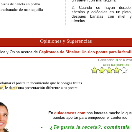
un sartén con mantequilla.
 pizca de canela en polvo
2. Cuando se hayan dorado,
 cucharadas de mantequilla
sácalas y colócalas en un plato,
después báñalas con miel y
sírvelas.
Opiniones y Sugerencias
fica y Opina acerca de
Capirotada de Sinaloa: Un rico postre para la famil
adornar el postre te recomiendo que le pongas frutas
as, le darás una presentación diferente a tu postre.
En
guiadetacos.com
nos interesa mucho lo que
puedas aportar para enriquecer el contenido
¿Te gusta la receta?, coméntala