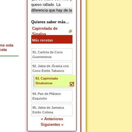
queso rallado. La
diferencia que hay de la
capirotada de Sonora y
Sinaloa es que no lleva
Quieres saber más...
fruta como las hechas
Capirotada de
en el centro del país,
Sinaloa
además de que se usa
Más recetas
el queso ranchero o
me esta
Chihuahua, y también
ceta
91. Carlota de Coco
en lugar de prepararla
Guerrerense
con guayaba, lo hacen
con biznaga.
92. Jalea de Jícama con
Coco Estilo Tabasco
93. Capirotada
Sinaloense
94. Pan de Plátano
Exquisito
95. Jalea de Jamaica
Estilo Colima
« Anteriores
Siguientes »