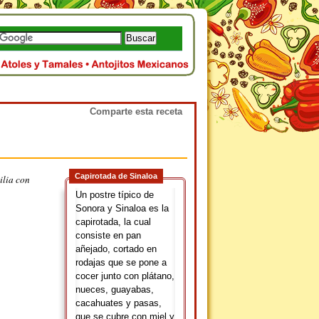
Comparte esta receta
Capirotada de Sinaloa
ilia con
Un postre típico de
Sonora y Sinaloa es la
capirotada, la cual
consiste en pan
añejado, cortado en
rodajas que se pone a
cocer junto con plátano,
nueces, guayabas,
cacahuates y pasas,
que se cubre con miel y