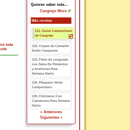
Quieres saber más...
Cangrejo Moro
Más recetas
121. Guiso Campechano
de Cangrejo
me esta
122. Crepas de Camarón
ceta
Estilo Campeche
123. Filete de Lenguado
con Salsa De Pimientos
y Aceitunas Para
Semana Santa
124. Pámpano Verde
Campechano
125. Chícharos Con
Camarones Para Semana
Santa
« Anteriores
Siguientes »