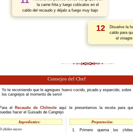
11
la carne frita y luego colócalos en el
caldo del recaudo y déjalo a fuego muy bajo
12
Disuelve la h
caldo para qu
el vinagr
Consejos del Chef
Yo te recomiendo que le agregues huevo cocido, picado y esparcido, sobre
los cangrejos al momento de servir
Para el
Recaudo de Chilmole
aquí te presentamos la receta para qu
puedas hacer el Guisado de Cangrejo
Ingredientes:
Preparación:
0 chiles secos
1. Primero quema los chiles