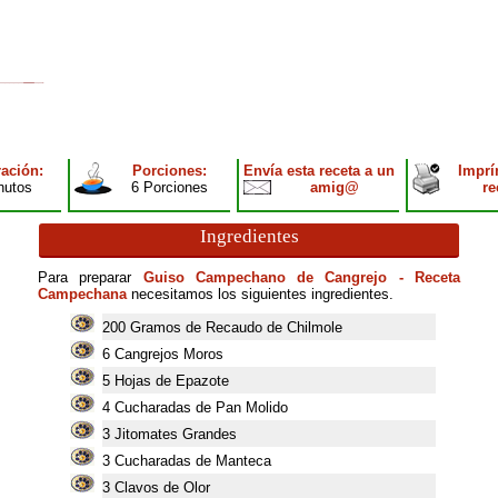
ación:
Porciones:
Envía esta receta a un
Imprí
nutos
6 Porciones
amig@
re
Ingredientes
Para preparar
Guiso Campechano de Cangrejo - Receta
Campechana
necesitamos los siguientes ingredientes.
200
Gramos de Recaudo de Chilmole
6
Cangrejos Moros
5
Hojas de Epazote
4
Cucharadas de Pan Molido
3
Jitomates Grandes
3
Cucharadas de Manteca
3
Clavos de Olor