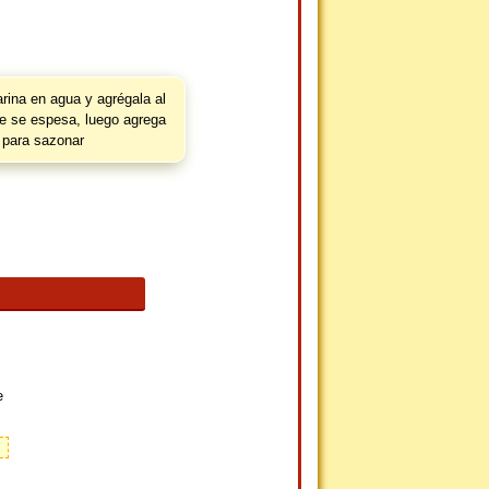
arina en agua y agrégala al
e se espesa, luego agrega
e para sazonar
e