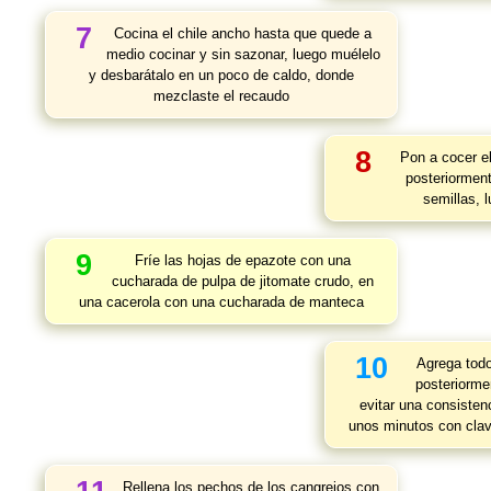
7
Cocina el chile ancho hasta que quede a
medio cocinar y sin sazonar, luego muélelo
y desbarátalo en un poco de caldo, donde
mezclaste el recaudo
8
Pon a cocer el
posteriorment
semillas, 
9
Fríe las hojas de epazote con una
cucharada de pulpa de jitomate crudo, en
una cacerola con una cucharada de manteca
10
Agrega todo
posteriorme
evitar una consisten
unos minutos con clavo
Rellena los pechos de los cangrejos con