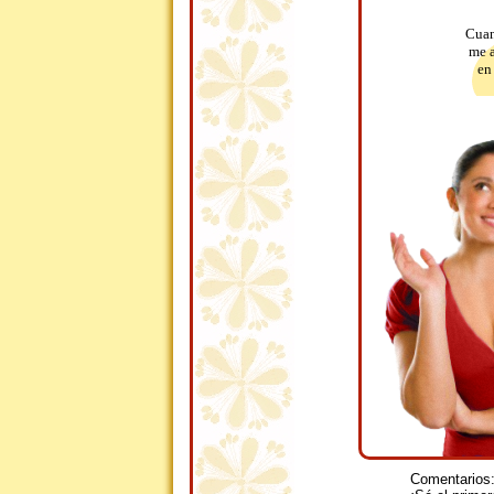
Cuan
me a
en
Comentarios