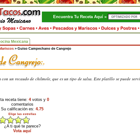
Encuentra Tu Receta Aquí »
Cocina Mexicana
Mariscos
>
Guiso Campechano de Cangrejo
con un recaudo de chilmole, que es un tipo de salsa. Este platillo se puede servi
ta receta tiene:
4
votos y
0
comentarios
Su calificación es:
4.75
Elige las estrellas
¿A ti qué te parece?
Vota aquí