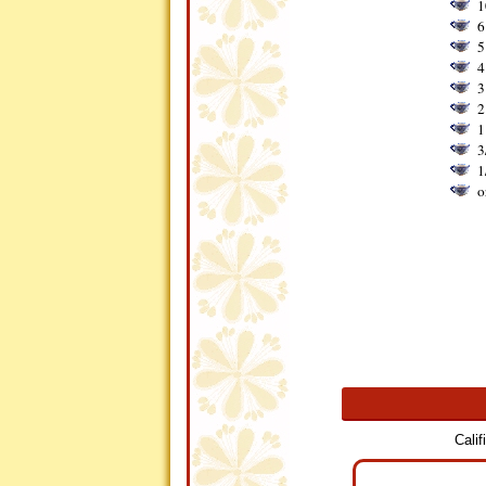
1
6
5
4
3
2
1
3
1
o
Cali