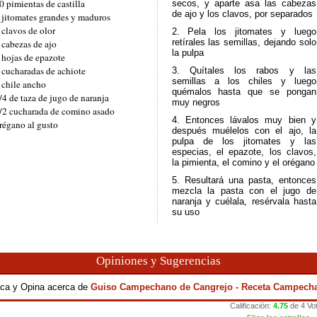
0 pimientas de castilla
secos, y aparte asa las cabezas
de ajo y los clavos, por separados
 jitomates grandes y maduros
 clavos de olor
2. Pela los jitomates y luego
retírales las semillas, dejando solo
 cabezas de ajo
la pulpa
 hojas de epazote
 cucharadas de achiote
3. Quítales los rabos y las
semillas a los chiles y luego
 chile ancho
quémalos hasta que se pongan
/4 de taza de jugo de naranja
muy negros
/2 cucharada de comino asado
4. Entonces lávalos muy bien y
régano al gusto
después muélelos con el ajo, la
pulpa de los jitomates y las
especias, el epazote, los clavos,
la pimienta, el comino y el orégano
5. Resultará una pasta, entonces
mezcla la pasta con el jugo de
naranja y cuélala, resérvala hasta
su uso
Opiniones y Sugerencias
fica y Opina acerca de
Guiso Campechano de Cangrejo - Receta Campech