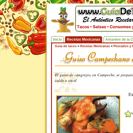
Inicio
Recetas Mexicanas
Amantes de la 
Guia de tacos
>
Recetas Mexicanas
>
Pescados y 
El guiso de cangrejos, en Campeche, se prepara 
caldo o sin el
Es