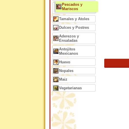
Pescados y
Mariscos
Tamales y Atoles
Dulces y Postres
Aderezos y
Ensaladas
Antojitos
Mexicanos
Huevo
Nopales
Maiz
Vegetarianas