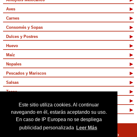
Aves
Carnes
Consomés y Sopas
Dulces y Postres
Huevo
Maíz
Nopales
Pescados y Mariscos
Salsas
Tacos
Tamales y Atoles
Este sitio utiliza cookies. Al continuar
Vegetarianas
navegando en él, estarás aceptando su uso.
En caso de IP Europea no se despliega
publicidad personalizada
Leer Más
Quienes Somos
Términos de Uso