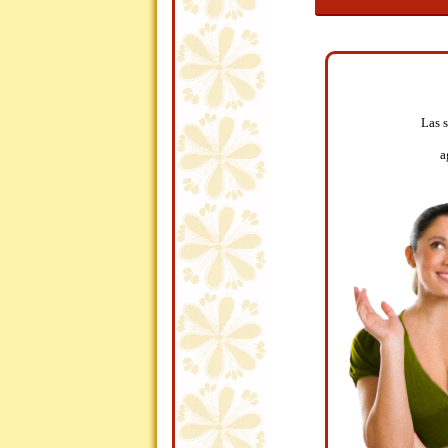
Las 
a