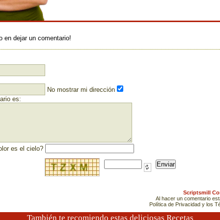
:
o en dejar un comentario!
No mostrar mi dirección
rio es:
lor es el cielo?
Scriptsmill C
Al hacer un comentario es
Política de Privacidad y los 
También te recomiendo estas deliciosas Recetas