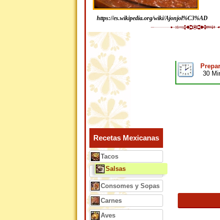
https://es.wikipedia.org/wiki/Ajonjol%C3%AD
Prepar
30 Mi
Recetas Mexicanas
Tacos
Salsas
Consomes y Sopas
Carnes
Aves