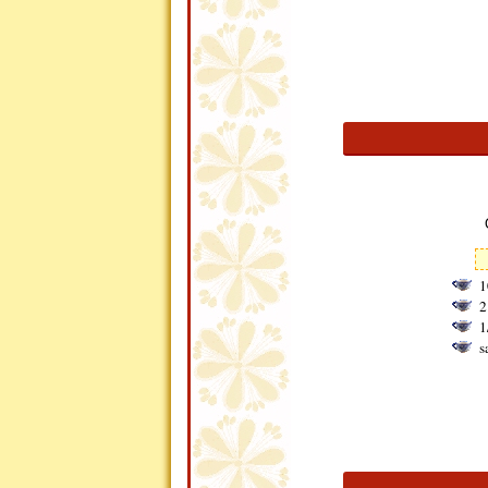
1
2
1
s