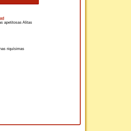
dad
s apetitosas Alitas
nas riquísimas