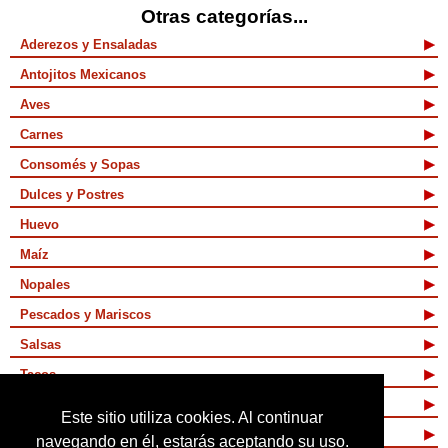
Otras categorías...
Aderezos y Ensaladas
Antojitos Mexicanos
Aves
Carnes
Consomés y Sopas
Dulces y Postres
Huevo
Maíz
Nopales
Pescados y Mariscos
Salsas
Tacos
Tamales y Atoles
Este sitio utiliza cookies. Al continuar
Vegetarianas
navegando en él, estarás aceptando su uso.