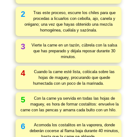
2
Tras este proceso, escurre los chiles para que
procedas a licuarlos con cebolla, ajo, canela y
orégano; una vez que hayas obtenido una mezcla
homogénea, cuélala y sazónala.
3
Vierte la carne en un tazón, cúbrela con la salsa
que has preparado y déjala reposar durante 30
minutos.
4
Cuando la carne esté lista, colócala sobre las
hojas de maguey, procurando que quede
humectada con un poco de la marinada.
5
Con la carne ya servida en todas las hojas de
maguey, es hora de formar costalitos: envuelve la
carne con las pencas y amarra cada bulto con un hilo.
6
Acomoda los costalitos en la vaporera, donde
deberán cocerse al flama baja durante 40 minutos,
hasta que la carne se ablande.