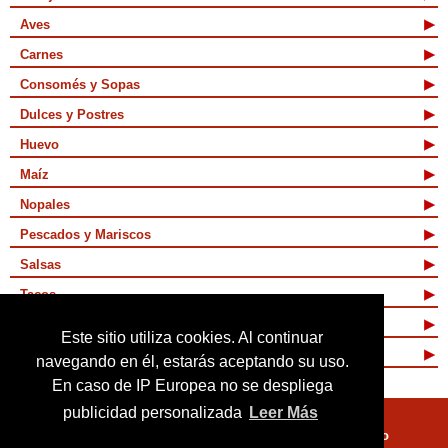
Aves
Carnes
Consomés y Sopas
Dulces y Postres
Huevo
Maíz
Nopales
Pescados y Mariscos
Salsas
Tacos
Tamales y Atoles
Este sitio utiliza cookies. Al continuar
Vegetarianas
navegando en él, estarás aceptando su uso.
En caso de IP Europea no se despliega
publicidad personalizada
Leer Más
Quienes Somos
Términos de Uso