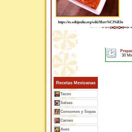
https://es.wikipedia.org/wiki/Morr%C3%B3n
Prepar
30 Mi
Recetas Mexicanas
Tacos
Salsas
Consomes y Sopas
Carnes
Aves