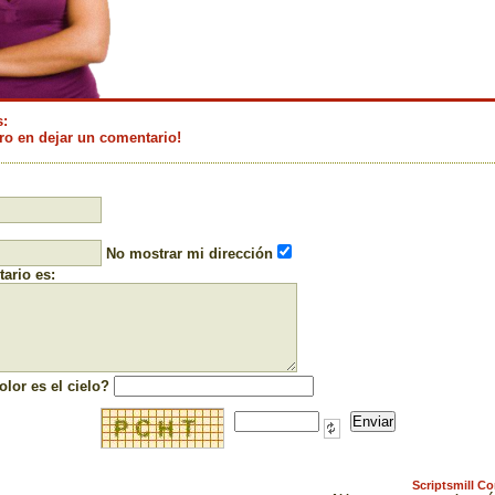
s:
ro en dejar un comentario!
No mostrar mi dirección
ario es:
olor es el cielo?
Scriptsmill C