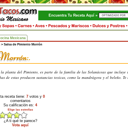
Encuentra Tu Receta Aquí »
Cocina Mexicana
s
>
Salsa de Pimiento Morrón
la planta del Pimiento, es parte de la familia de las Solanáceas que incluye
as de estas producen sustancias toxicas, como la mandrágora y el beleño. Te 
ta receta tiene:
7
votos y
0
comentarios
Su calificación es:
4
Elige las estrellas
¿A ti qué te parece?
Vota aquí