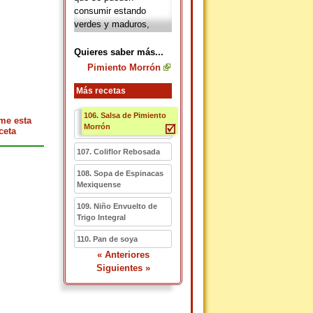
consumir estando
verdes y maduros,
existen de distintos
colores, ya sea verdes,
Quieres saber más...
amarillos, naranjas y
Pimiento Morrón
los rojos que son los
más comunes, aunque
Más recetas
también existen los
106. Salsa de Pimiento
blancos y los púrpuras.
me esta
Morrón
Se diferencian por su
ceta
estado de maduración,
107. Coliflor Rebosada
su sabor y su
composición.
108. Sopa de Espinacas
Mexiquense
109. Niño Envuelto de
Trigo Integral
110. Pan de soya
« Anteriores
Siguientes »