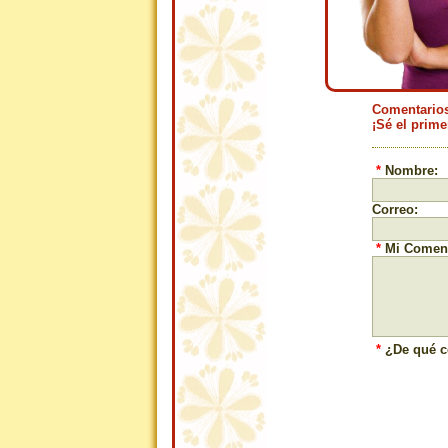
Comentario
¡Sé el prime
*
Nombre:
Correo:
*
Mi Coment
*
¿De qué c