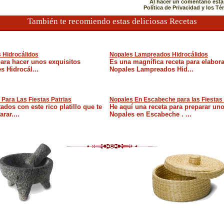
Al hacer un comentario está
Política de Privacidad y los T
También te recomiendo estas deliciosas Recetas
 Hidrocálidos
Nopales Lampreados Hidrocálidos
para hacer unos exquisitos
Es una magnífica receta para elabor
s Hidrocál...
Nopales Lampreados Hid...
Para Las Fiestas Patrias
Nopales En Escabeche para las Fiestas 
ados con este rico platillo que te
He aquí una receta para preparar uno
rar....
Nopales en Escabeche . ...