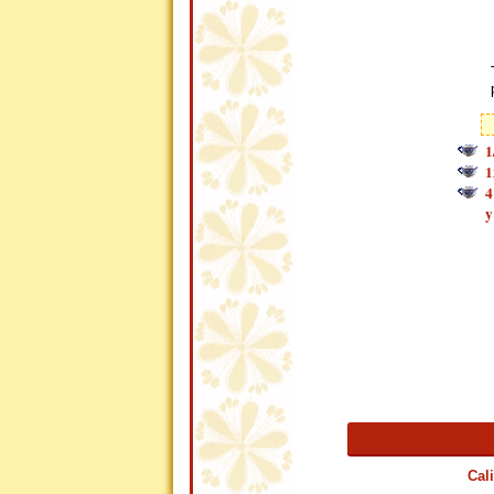
1
1
4
y
Cal