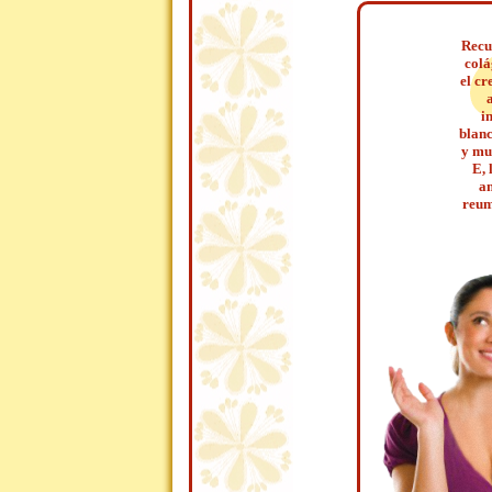
Recu
colá
el cr
i
blanc
y mu
E, 
an
reum