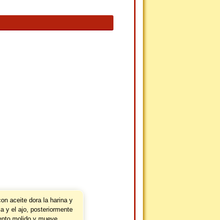
on aceite dora la harina y
la y el ajo, posteriormente
iento molido y mueve