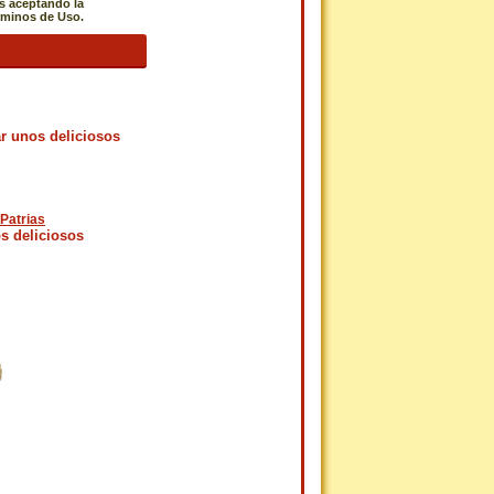
s aceptando la
érminos de Uso.
ar unos deliciosos
Patrias
s deliciosos