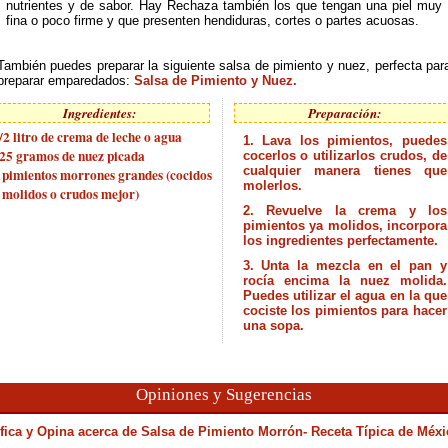
nutrientes y de sabor. Hay Rechaza también los que tengan una piel muy
fina o poco firme y que presenten hendiduras, cortes o partes acuosas.
También puedes preparar la siguiente salsa de pimiento y nuez, perfecta par
preparar emparedados:
Salsa de Pimiento y Nuez
.
Ingredientes:
Preparación:
/2 litro de crema de leche o agua
1. Lava los pimientos, puedes
25 gramos de nuez picada
cocerlos o utilizarlos crudos, de
cualquier manera tienes que
 pimientos morrones grandes (cocidos
molerlos.
 molidos o crudos mejor)
2. Revuelve la crema y los
pimientos ya molidos, incorpora
los ingredientes perfectamente.
3. Unta la mezcla en el pan y
rocía encima la nuez molida.
Puedes utilizar el agua en la que
cociste los pimientos para hacer
una sopa.
Opiniones y Sugerencias
ifica y Opina acerca de
Salsa de Pimiento Morrón- Receta Típica de Méxi