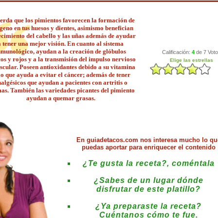
erda que los pimientos favorecen la formación de
geno en tus huesos y dientes, asimismo benefician
ecimiento del cabello y las uñas además de ayudar
a tener una mejor visión. En cuanto al sistema
nmunológico, ayudan a la creación de glóbulos
os y rojos y a la transmisión del impulso nervioso
scular. Poseen antioxidantes debido a su vitamina
lo que ayuda a evitar el cáncer; además de tener
algésicos que ayudan a pacientes con artritis o
as. También las variedades picantes del pimiento
ayudan a quemar grasas.
En
guiadetacos.com
nos interesa mucho lo qu
puedas aportar para enriquecer el contenido
¿Te gusta la receta?, coméntala
¿Sabes de un lugar dónde
disfrutar de este platillo?
¿Ya preparaste la receta?
Cuéntanos cómo te fue.