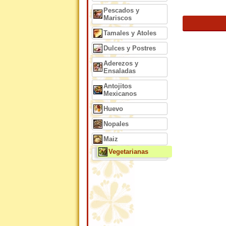
Pescados y
Mariscos
Tamales y Atoles
Dulces y Postres
Aderezos y
Ensaladas
Antojitos
Mexicanos
Huevo
Nopales
Maiz
Vegetarianas