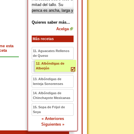
mitad del tallo. Su
penca es ancha, larga y
carnosa. Puede llegar a
medir hasta 30
Quieres saber más...
centímetros de longitud
Acelga
y 20 de ancho. Su color
es verde oscuro o claro
Más recetas
y sus pencas, blanco o
me esta
amarillo. Su sabor es
ceta
11. Aguacates Rellenos
muy similar al de las
de Queso
espinacas, pero éstas
12. Albóndigas de
suelen ser más
Alberjón
suculentas y suaves.
13. Albóndigas de
lenteja Sonorenses
14. Albóndigas de
Chinchayote Mexicanas
15. Sopa de Frijol de
Soya
« Anteriores
Siguientes »