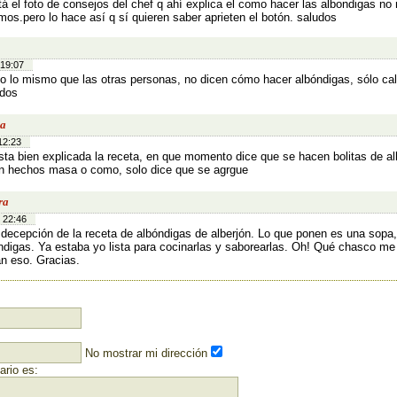
tá el foto de consejos del chef q ahí explica el como hacer las albondigas no
mos.pero lo hace así q sí quieren saber aprieten el botón. saludos
 19:07
o lo mismo que las otras personas, no dicen cómo hacer albóndigas, sólo cal
dos
va
12:23
sta bien explicada la receta, en que momento dice que se hacen bolitas de alb
n hechos masa o como, solo dice que se agrgue
ra
 22:46
decepción de la receta de albóndigas de alberjón. Lo que ponen es una sopa,
ndigas. Ya estaba yo lista para cocinarlas y saborearlas. Oh! Qué chasco me 
n eso. Gracias.
No mostrar mi dirección
rio es: