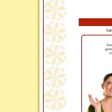
Cal
Est
gust
s