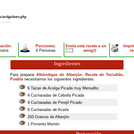
s/acelga/intro.php
ación:
Porciones:
Envía esta receta a un
Imprí
nutos
6 Personas
amig@
re
Ingredientes
Para preparar
Albóndigas de Alberjón- Receta de Teziutlán,
Puebla
necesitamos los siguientes ingredientes.
6
Tazas de Acelga Picada muy Menudito
4
Cucharadas de Cebolla Picada
4
Cucharadas de Perejil Picado
8
Cucharadas de Aceite
250
Gramos de Alberjón
1
Pimiento Morrón
Preparación