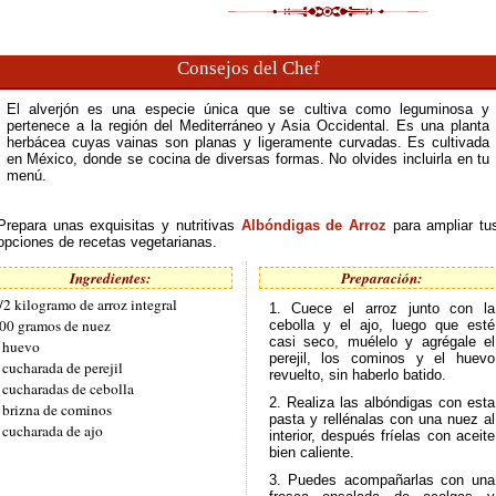
Consejos del Chef
El alverjón es una especie única que se cultiva como leguminosa y
pertenece a la región del Mediterráneo y Asia Occidental. Es una planta
herbácea cuyas vainas son planas y ligeramente curvadas. Es cultivada
en México, donde se cocina de diversas formas. No olvides incluirla en tu
menú.
Prepara unas exquisitas y nutritivas
Albóndigas de Arroz
para ampliar tu
opciones de recetas vegetarianas.
Ingredientes:
Preparación:
/2 kilogramo de arroz integral
1. Cuece el arroz junto con la
00 gramos de nuez
cebolla y el ajo, luego que esté
casi seco, muélelo y agrégale el
 huevo
perejil, los cominos y el huevo
 cucharada de perejil
revuelto, sin haberlo batido.
 cucharadas de cebolla
2. Realiza las albóndigas con esta
 brizna de cominos
pasta y rellénalas con una nuez al
 cucharada de ajo
interior, después fríelas con aceite
bien caliente.
3. Puedes acompañarlas con una