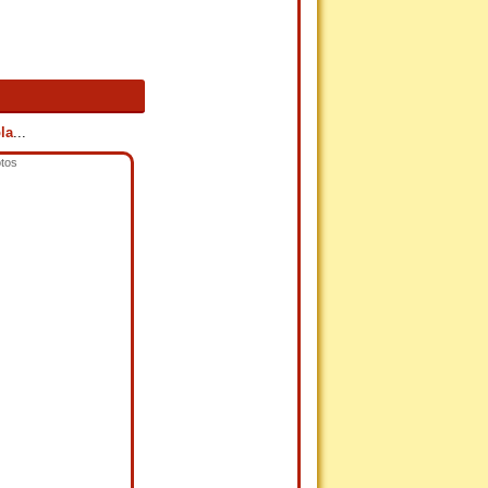
la
...