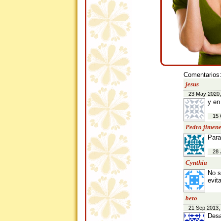
Comentarios
jesus
23 May 2020,
y en
15 
Pedro jimene
Para
28 
Cynthia
No s
evit
beto
21 Sep 2013,
Desa