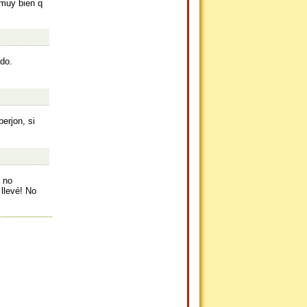
 muy bien q
do.
erjon, si
 no
llevé! No