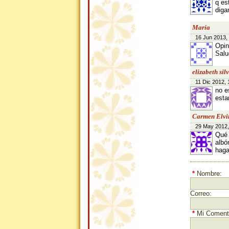
q es
diga
María
16 Jun 2013,
Opin
Salu
elizabeth sil
11 Dic 2012, 
no e
esta
Carmen Elvi
29 May 2012,
Qué 
albó
haga
*
Nombre:
Correo:
*
Mi Comenta