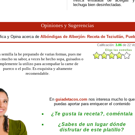
fresca ensalada de acelgas y
lechuga bien desinfectadas.
Opiniones y Sugerencias
ifica y Opina acerca de
Albóndigas de Alberjón- Receta de Teziutlán, Pueb
a semilla la he preparado de varias formas, pues me
a mucho su sabor, a veces he hecho sopa, guisados o
implemente la utilizo para acompañar la carne de
puerco o el pollo. Es exquisita y altamente
recomendable.
En
guiadetacos.com
nos interesa mucho lo que
puedas aportar para enriquecer el contenido
¿Te gusta la receta?, coméntala
¿Sabes de un lugar dónde
disfrutar de este platillo?