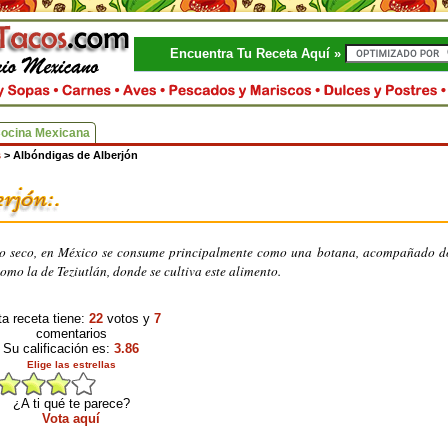
Encuentra Tu Receta Aquí »
Cocina Mexicana
s
>
Albóndigas de Alberjón
ro seco, en México se consume principalmente como una botana, acompañado do
omo la de Teziutlán, donde se cultiva este alimento.
a receta tiene:
22
votos y
7
comentarios
Su calificación es:
3.86
Elige las estrellas
¿A ti qué te parece?
Vota aquí