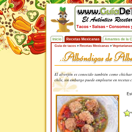
Inicio
Recetas Mexicanas
Amantes de la 
Guia de tacos
>
Recetas Mexicanas
>
Vegetariana
El alverjón es conocido también como chícha
chile, sin embargo puede emplearse en recetas c
Est