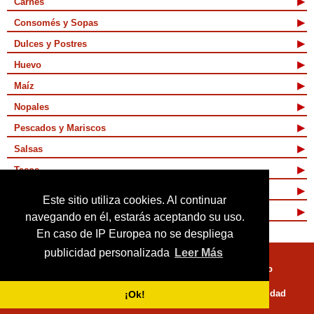
Carnes
Consomés y Sopas
Dulces y Postres
Huevo
Maíz
Nopales
Pescados y Mariscos
Salsas
Tacos
Tamales y Atoles
Este sitio utiliza cookies. Al continuar
Vegetarianas
navegando en él, estarás aceptando su uso.
En caso de IP Europea no se despliega
publicidad personalizada
Leer Más
Quienes Somos
Términos de Uso
Mapa de sitio
Políticas de Privacidad
¡Ok!