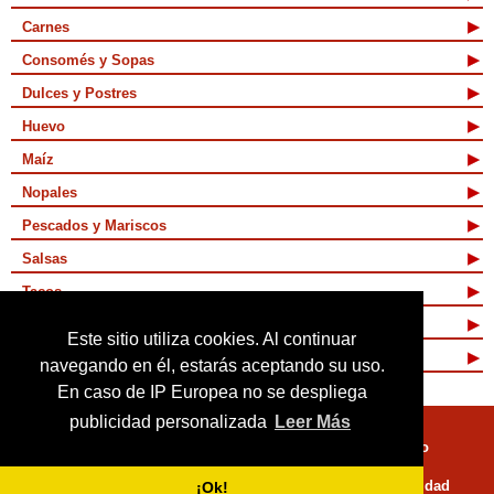
Carnes
Consomés y Sopas
Dulces y Postres
Huevo
Maíz
Nopales
Pescados y Mariscos
Salsas
Tacos
Tamales y Atoles
Este sitio utiliza cookies. Al continuar
Vegetarianas
navegando en él, estarás aceptando su uso.
En caso de IP Europea no se despliega
publicidad personalizada
Leer Más
Quienes Somos
Términos de Uso
Mapa de sitio
Políticas de Privacidad
¡Ok!