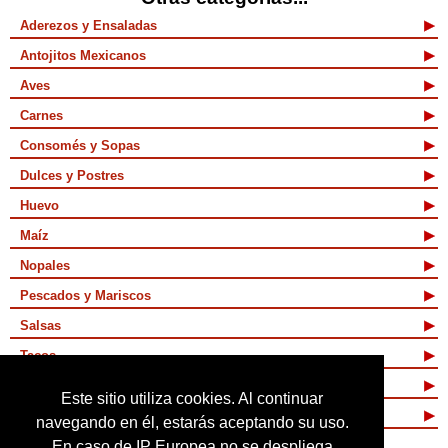
Aderezos y Ensaladas
Antojitos Mexicanos
Aves
Carnes
Consomés y Sopas
Dulces y Postres
Huevo
Maíz
Nopales
Pescados y Mariscos
Salsas
Tacos
Tamales y Atoles
Este sitio utiliza cookies. Al continuar
Vegetarianas
navegando en él, estarás aceptando su uso.
En caso de IP Europea no se despliega