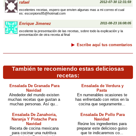
rafael
2012-07-30 12:31:59
excelentes recetas, espero que envien algunas mas a mi correo el cual
es: escorpions85@hotmail.com
Enrique Jimenez
2011-08-23 16:08:05
excelente la presentación de las recetas, sobre todo la explicación y la
presentación de otra receta al final
Escribe aquí tus comentarios
También te recomiendo estas deliciosas
recetas:
Ensalada De Granada Para
Ensalada de Verdura y
Navidad
Pasta
Alrededor del mundo existen
En numerables ocasiones te
muchas recetas que gustan a
has enfrentado con retos en la
muchas personas. Así qu...
cocina que seguramente...
Ensalada De Zanahoria,
Ensalada De Pollo Para
Naranja Y Pistache Para
Navidad
Navidad
Reúne los ingredientes para
Receta de cocina mexicana
preparar este delicioso guiso
para cocinar una nutritiva
que te indicaremos co...