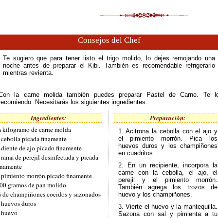
Consejos del Chef
Te sugiero que para tener listo el trigo molido, lo dejes remojando una
noche antes de preparar el Kibi. También es recomendable refrigerarlo
mientras revienta.
Con la carne molida tambièn puedes preparar Pastel de Carne. Te l
recomiendo. Necesitarás los siguientes ingredientes:
Ingredientes:
Preparación:
 kilogramo de carne molda
1. Acitrona la cebolla con el ajo y
 cebolla picada finamente
el pimiento morrón. Pica los
huevos duros y los champiñones
 diente de ajo picado finamente
en cuadritos.
 rama de perejil desinfectada y picada
2. En un recipiente, incorpora la
inamente
carne con la cebolla, el ajo, el
 pimiento morrón picado finamente
perejil y el pimiento morrón.
00 gramos de pan molido
También agrega los trozos de
 de champiñones cocidos y sazonados
huevo y los champiñones.
 huevos duros
3. Vierte el huevo y la mantequilla.
 huevo
Sazona con sal y pimienta a tu