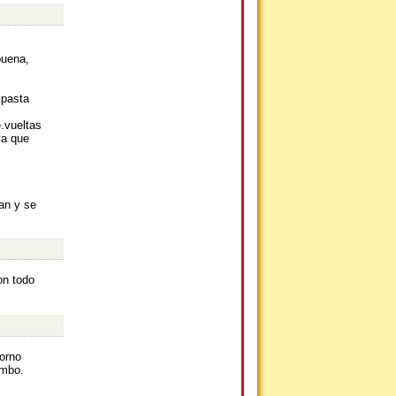
buena,
 pasta
.vueltas
ya que
an y se
on todo
horno
ombo.