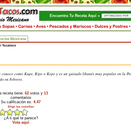
Encuentra Tu Receta Aquí »
Cocina Mexicana
i Yucateco
 le conoce como Kupe, Kipe o Kepe y es un guisado libanés muy popular en la Pe
ado en Febrero.
a receta tiene:
62
votos y
13
comentarios
Su calificación es:
4.47
Elige las estrellas
¿A ti qué te parece?
Vota aquí