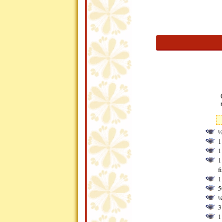
½
1
1
1
f
1
5
¼
3
1