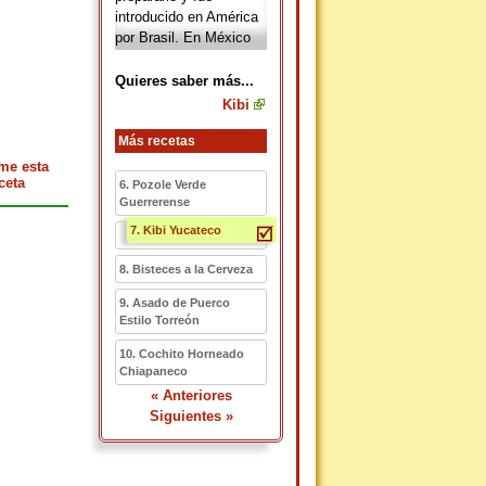
introducido en América
por Brasil. En México
se cocina al estilo
Yucatán con
Quieres saber más...
Hierbabuena.
Kibi
Más recetas
me esta
ceta
6. Pozole Verde
Guerrerense
7. Kibi Yucateco
8. Bisteces a la Cerveza
9. Asado de Puerco
Estilo Torreón
10. Cochito Horneado
Chiapaneco
« Anteriores
Siguientes »