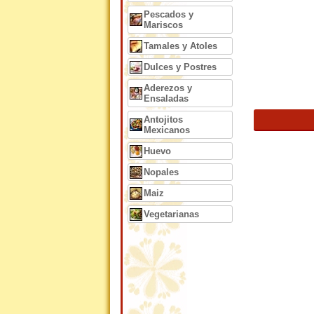
Pescados y
Mariscos
Tamales y Atoles
Dulces y Postres
Aderezos y
Ensaladas
Antojitos
Mexicanos
Huevo
Nopales
Maiz
Vegetarianas