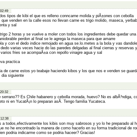
 02:49
dos tipos de kibi el que es relleno conncarne molida y piÃ±ones con cebolla
s que venden en la calle esos no llevan carne es trigo molido, maseca, yerba
enta y sal
 trigo 2 horas y se vuelve a moler con todos los ingredientes debe quedar una
niobrable perdon al final se le agrega la maseca para que amarre
la y con el dedo indice remojado en agua se.lo.metes a la bola y vas dandole
 dedo varias veces hacie do las paredes delgadas al final cierras y reservas 
varios fries se acompaÃ±a con repollo vinagre agua y sal
eva practica
da de carne estos yo teabaje haciendo kibos y los que nos e venden se guard
l dia siguiente
 20:32
e serrano?? Es Chile habanero y cebolla morada, huevo? No es albÃ³ndiga, c
eto ni en YucatÃ¡n lo preparan asÃ­. Tengo familia Yucateca.
 12:38
s a todos,efectivamente los kibis son muy sabrosos y yo lo he preparado al 
ue no he encontrado la manera de como hacerlo en su forma tradicional de r
ien podria indicarme como se podria haceer? Gracias!