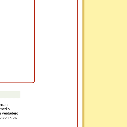
errano
 medio
un verdadero
o son kibis