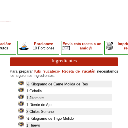
ación:
Porciones:
Envía esta receta a un
Imprí
nutos
10 Porciones
amig@
re
Ingredientes
Para preparar
Kibi Yucateco- Receta de Yucatán
necesitamos
los siguientes ingredientes.
½ Kilogramo de Carne Molida de Res
1
Cebolla
1
Jitomate
1
Diente de Ajo
2
Chiles Serrano
½ Kilogramo de Trigo Molido
1
Huevo