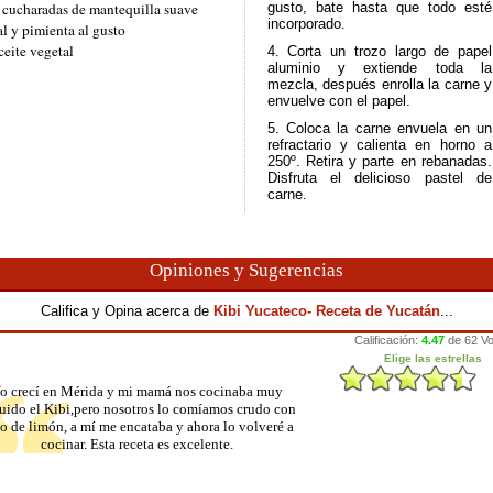
 cucharadas de mantequilla suave
gusto, bate hasta que todo esté
incorporado.
al y pimienta al gusto
ceite vegetal
4. Corta un trozo largo de papel
aluminio y extiende toda la
mezcla, después enrolla la carne y
envuelve con el papel.
5. Coloca la carne envuela en un
refractario y calienta en horno a
250º. Retira y parte en rebanadas.
Disfruta el delicioso pastel de
carne.
Opiniones y Sugerencias
Califica y Opina acerca de
Kibi Yucateco- Receta de Yucatán
...
o crecí en Mérida y mi mamá nos cocinaba muy
uido el Kibi,pero nosotros lo comíamos crudo con
o de limón, a mí me encataba y ahora lo volveré a
cocinar. Esta receta es excelente.