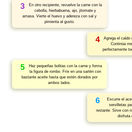
3
En otro recipiente, revuelve la carne con la
cebolla, hierbabuena, ajo, jitomate y
amasa. Vierte el huevo y adereza con sal y
pimienta al gusto.
4
Agrega el caldo d
Continúa me
perfectamente to
5
Haz pequeñas bolitas con la carne y forma
la figura de rombo. Fríe en una sartén con
bastante aceite hasta que estén dorados por
ambos lados.
6
Escurre el ace
servilletas p
restante. Sirve con r
disfruta 