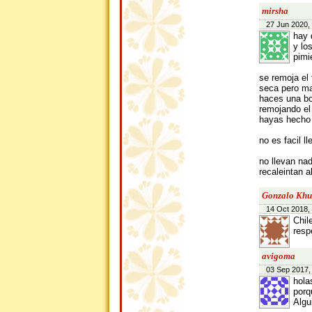
mirsha
27 Jun 2020,
hay 
y lo
pimi
se remoja el
seca pero ma
haces una bo
remojando el
hayas hecho 
no es facil ll
no llevan na
recaleintan a
Gonzalo Khu
14 Oct 2018,
Chil
resp
avigoma
03 Sep 2017,
hola
porq
Algu