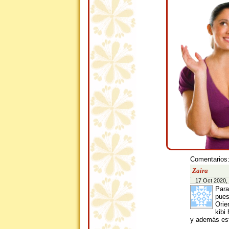
Comentarios
Zaira
17 Oct 2020,
Para
pues
Orie
kibi
y además est