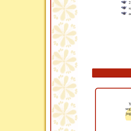
2
s
a
Y
seg
jug