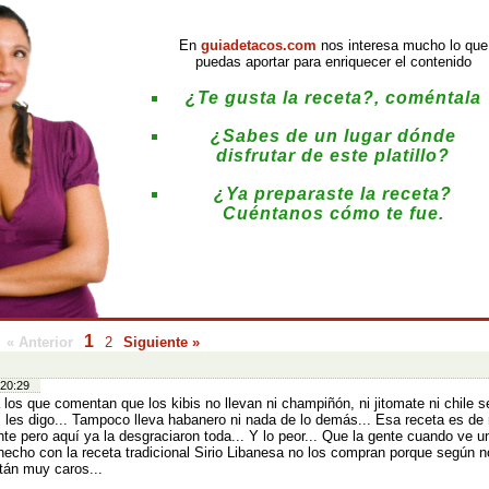
En
guiadetacos.com
nos interesa mucho lo que
puedas aportar para enriquecer el contenido
¿Te gusta la receta?, coméntala
¿Sabes de un lugar dónde
disfrutar de este platillo?
¿Ya preparaste la receta?
Cuéntanos cómo te fue.
:
1
« Anterior
2
Siguiente »
 20:29
 los que comentan que los kibis no llevan ni champiñón, ni jitomate ni chile s
 les digo... Tampoco lleva habanero ni nada de lo demás... Esa receta es de
nte pero aquí ya la desgraciaron toda... Y lo peor... Que la gente cuando ve 
 hecho con la receta tradicional Sirio Libanesa no los compran porque según n
án muy caros...