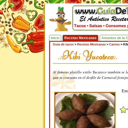
Inicio
Recetas Mexicanas
Amantes de la 
Guia de tacos
>
Recetas Mexicanas
>
Carnes
>
Kib
Al famoso platillo estilo Yucateco también se
que se consume en el desfile de Carnaval festej
Est