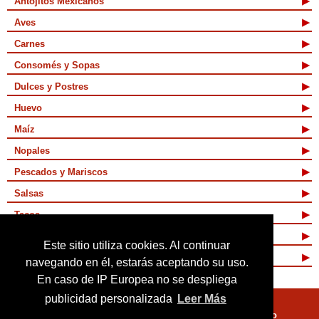
Antojitos Mexicanos
Aves
Carnes
Consomés y Sopas
Dulces y Postres
Huevo
Maíz
Nopales
Pescados y Mariscos
Salsas
Tacos
Tamales y Atoles
Este sitio utiliza cookies. Al continuar
Vegetarianas
navegando en él, estarás aceptando su uso.
En caso de IP Europea no se despliega
publicidad personalizada
Leer Más
Quienes Somos
Términos de Uso