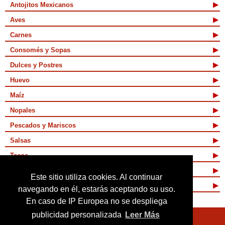
Antojitos Mexicanos
Aves
Carnes
Consomés y Sopas
Dulces y Postres
Huevo
Maíz
Nopales
Pescados y Mariscos
Salsas
Tacos
Tamales y Atoles
Este sitio utiliza cookies. Al continuar
Vegetarianas
navegando en él, estarás aceptando su uso.
En caso de IP Europea no se despliega
publicidad personalizada
Leer Más