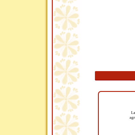
La
agr