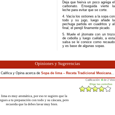
Deja que hierva un poco agrega el
carbonato. Enseguida vierte la
leche para evitar que se corte.
4. Vacía los ostiones a la sopa con
todo y su jugo, luego añade la
pechuga partida en cuadritos y al
final, el perejil finamente picado.
5. Muele el jitomate con un trozo
de cebolla y luego cuélalo, a esta
salsa se le conoce como recaudo
y es base de algunas sopas.
Opiniones y Sugerencias
Califica y Opina acerca de
Sopa de lima – Receta Tradicional Mexicana
...
 lima es muy aromática, por eso te sugiero que la
egues a tu preparación con todo y su cáscara, pero
recuerda que la debes lavar muy bien.