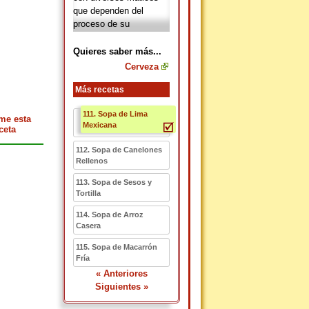
que dependen del
proceso de su
elaboración. Su sabor
es ligeramente amargo.
Quieres saber más...
Cerveza
Más recetas
111. Sopa de Lima
me esta
Mexicana
ceta
112. Sopa de Canelones
Rellenos
113. Sopa de Sesos y
Tortilla
114. Sopa de Arroz
Casera
115. Sopa de Macarrón
Fría
« Anteriores
Siguientes »