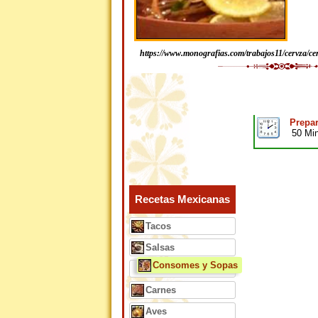
https://www.monografias.com/trabajos11/cervza/ce
Prepar
50 Mi
Recetas Mexicanas
Tacos
Salsas
Consomes y Sopas
Carnes
Aves