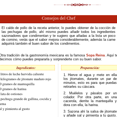
Consejos del Chef
El caldo de pollo de la receta anterior, lo puedes obtener de la cocción de
las pechugas de pollo, ahí mismo puedes añadir todos los ingredientes
sazonadores que condimentan y te sugiero que añadas a la lista un poco
de comino, verás que el sabor mejora considerablemente, además la carne
adquirirá también el buen sabor de los condimentos.
Otra tradición de la gastronomía mexicana es la famosa
Sopa Reina
. Aquí t
decimos cómo puedes prepararla y sorprenderte con su buen sabor.
Ingredientes:
Preparación:
 litros de leche hervida caliente
1. Hierve el agua y mete en ella
 kilogramos de jitomate maduro rojo
los jitomates, durante un par de
minutos, esto es para que puedas
0 gramos de mantequilla
retirarles su cáscara.
0 gramos de harina
2. Muélelos y pásalos por un
 lata de ostiones
colador. Por otra parte, en una
 pechuga grande de gallina, cocida y
cacerola, derrite la mantequilla y
ierna
dora con ella, la harina.
al y pimienta al gusto
3. Sazona ahí la salsa de jitomate
y añade sal y pimienta a tu gusto.