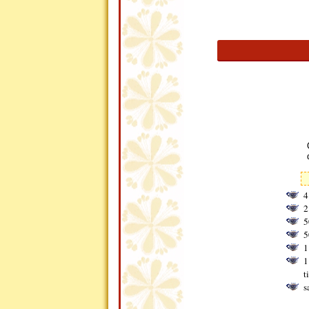
4
2
5
5
1
1
t
s