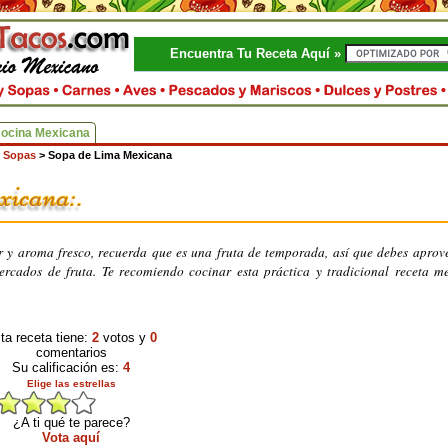
Encuentra Tu Receta Aquí »
Cocina Mexicana
 Sopas
>
Sopa de Lima Mexicana
r y aroma fresco, recuerda que es una fruta de temporada, así que debes aprov
rcados de fruta. Te recomiendo cocinar esta práctica y tradicional receta m
ta receta tiene:
2
votos y
0
comentarios
Su calificación es:
4
Elige las estrellas
¿A ti qué te parece?
Vota aquí