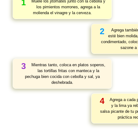
1
Muele los jitomates junto con la cebolla y
los pimientos morrones, agrega a la
molienda el vinagre y la cerveza.
2
Agrega también
esté bien molida
condimentado, coloca
sazone a 
3
Mientras tanto, coloca en platos soperos,
las tortillas fritas con manteca y la
pechuga bien cocida con cebolla y sal, ya
deshebrada.
4
Agrega a cada pl
y la lima ya r
salsa picante de tu p
práctica re