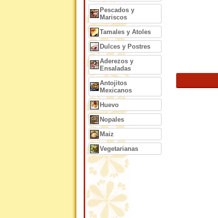
Pescados y
Mariscos
Tamales y Atoles
Dulces y Postres
Aderezos y
Ensaladas
Antojitos
Mexicanos
Huevo
Nopales
Maiz
Vegetarianas