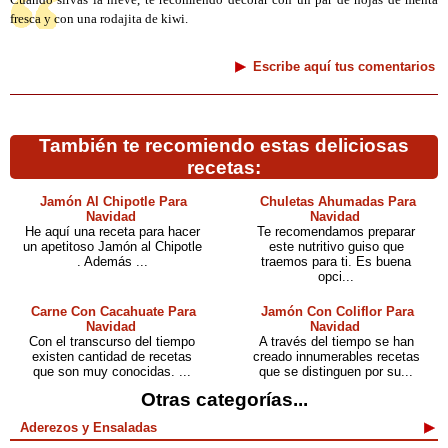
Cuando sirvas la nieve, te recomiendo decorar con un par de hojas de menta
fresca y con una rodajita de kiwi.
Escribe aquí tus comentarios
También te recomiendo estas deliciosas
recetas:
Jamón Al Chipotle Para
Chuletas Ahumadas Para
Navidad
Navidad
He aquí una receta para hacer
Te recomendamos preparar
un apetitoso Jamón al Chipotle
este nutritivo guiso que
. Además ...
traemos para ti. Es buena
opci...
Carne Con Cacahuate Para
Jamón Con Coliflor Para
Navidad
Navidad
Con el transcurso del tiempo
A través del tiempo se han
existen cantidad de recetas
creado innumerables recetas
que son muy conocidas. ...
que se distinguen por su...
Otras categorías...
Aderezos y Ensaladas