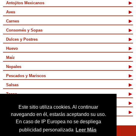
Antojitos Mexicanos
Aves
Carnes
Consomés y Sopas
Dulces y Postres
Huevo
Maíz
Nopales
Pescados y Mariscos
Salsas
Tacos
Tamales y Atoles
Este sitio utiliza cookies. Al continuar
Vegetarianas
navegando en él, estarás aceptando su uso.
En caso de IP Europea no se despliega
publicidad personalizada
Leer Más