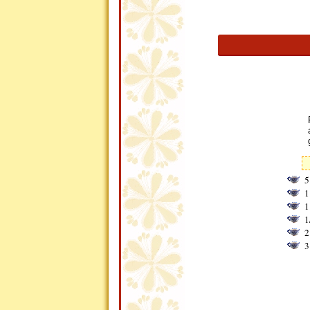
5
1
1
1
2
3