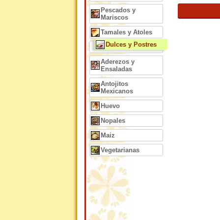
Pescados y
Mariscos
Tamales y Atoles
Dulces y Postres
Aderezos y
Ensaladas
Antojitos
Mexicanos
Huevo
Nopales
Maiz
Vegetarianas