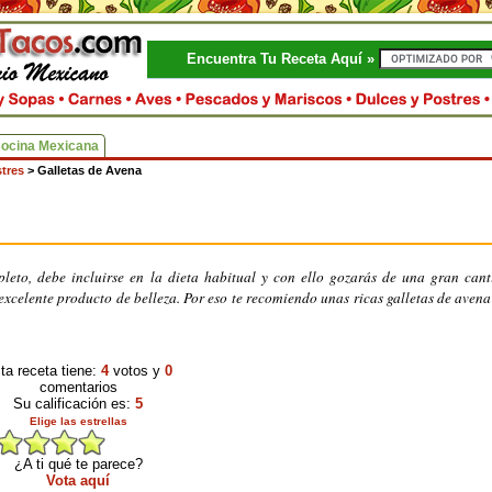
Encuentra Tu Receta Aquí »
Cocina Mexicana
tres
>
Galletas de Avena
leto, debe incluirse en la dieta habitual y con ello gozarás de una gran can
xcelente producto de belleza. Por eso te recomiendo unas ricas galletas de avena
ta receta tiene:
4
votos y
0
comentarios
Su calificación es:
5
Elige las estrellas
¿A ti qué te parece?
Vota aquí