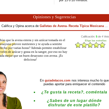
por 15 o 20 minutos.
Opiniones y Sugerencias
Califica y Opina acerca de
Galletas de Avena- Receta Típica Mexicana
...
bías que la avena entera y sin azúcar tomada en el
esayuno provee nutrientes y te ayuda a sentirte
sfecho por varias horas? Además permite estabilizar
iveles de azúcar y grasa en la sangre, por eso no hay
ada mejor que un buen desayuno con avena. ¡Es
deliciosa!
En
guiadetacos.com
nos interesa mucho lo que
puedas aportar para enriquecer el contenido
¿Te gusta la receta?, coméntala
¿Sabes de un lugar dónde
disfrutar de este platillo?