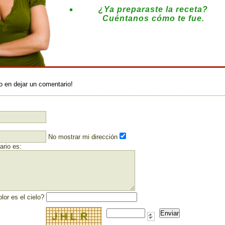
¿Ya preparaste la receta?
Cuéntanos cómo te fue.
:
o en dejar un comentario!
No mostrar mi dirección
rio es:
lor es el cielo?