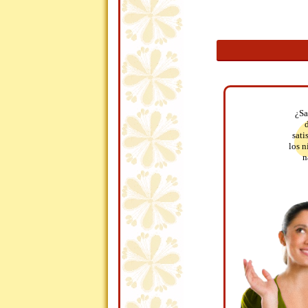
¿Sa
d
sati
los n
n