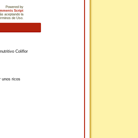
Powered by
omments Script
tás aceptando la
Términos de Uso.
tritivo Coliflor
r unos ricos