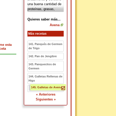
una buena cantidad de
proteínas, grasas,
vitaminas y minerales.
Es considerado unos de
Quieres saber más...
los cereales con más
Avena
cantidad de grasa
vegetal y no saturada.
Más recetas
Además de las
vitaminas del grupo B,
141. Panqués de Germen
me esta
contiene vitamina E y
ceta
de Trigo
minerales como fósforo,
142. Pan de Jengibre
magnesio, cobre, zinc,
hierro y calcio.
143. Panquecitos de
Germen
144. Galletas Rellenas de
Higo
145. Galletas de Avena
« Anteriores
Siguientes »