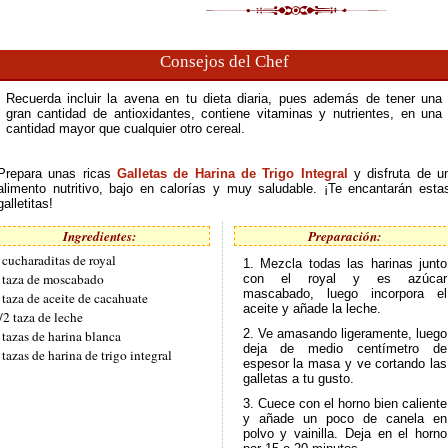
Consejos del Chef
Recuerda incluir la avena en tu dieta diaria, pues además de tener una
gran cantidad de antioxidantes, contiene vitaminas y nutrientes, en una
cantidad mayor que cualquier otro cereal.
Prepara unas ricas
Galletas de Harina de Trigo Integral
y disfruta de u
alimento nutritivo, bajo en calorías y muy saludable. ¡Te encantarán esta
galletitas!
Ingredientes:
Preparación:
 cucharaditas de royal
1. Mezcla todas las harinas junto
 taza de moscabado
con el royal y es azúcar
mascabado, luego incorpora el
 taza de aceite de cacahuate
aceite y añade la leche.
/2 taza de leche
2. Ve amasando ligeramente, luego
 tazas de harina blanca
deja de medio centímetro de
 tazas de harina de trigo integral
espesor la masa y ve cortando las
galletas a tu gusto.
3. Cuece con el horno bien caliente
y añade un poco de canela en
polvo y vainilla. Deja en el horno