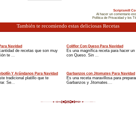
Scriptsmill C
Al hacer un comentario es
Política de Privacidad y los 
También te recomiendo estas deliciosas Recetas
 Para Navidad
Coliflor Con Queso Para Navidad
cantidad de recetas que son muy
Es una magnífica receta para hacer un nu
ón te ...
con Queso. Sin ...
bollín Y Arándanos Para Navidad
Garbanzos con Jitomates Para Navidad
te tradicional platillo que te
Es una receta maravillosa para prepara
ar. Se...
Garbanzos y Jitomates....