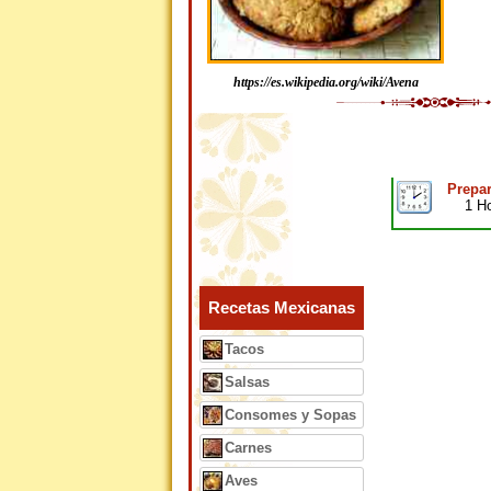
https://es.wikipedia.org/wiki/Avena
Prepar
1 H
Recetas Mexicanas
Tacos
Salsas
Consomes y Sopas
Carnes
Aves