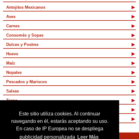
Antojitos Mexicanos
Aves
Carnes
Consomés y Sopas
Dulces y Postres
Huevo
Maíz
Nopales
Pescados y Mariscos
Salsas
Tacos
Tamales y Atoles
Este sitio utiliza cookies. Al continuar
Vegetarianas
navegando en él, estarás aceptando su uso.
En caso de IP Europea no se despliega
publicidad personalizada
Leer Más