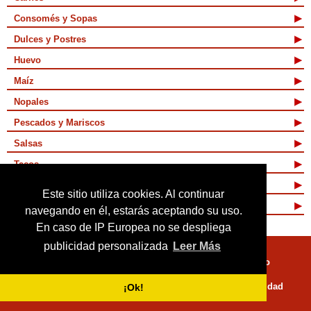
Consomés y Sopas
Dulces y Postres
Huevo
Maíz
Nopales
Pescados y Mariscos
Salsas
Tacos
Tamales y Atoles
Este sitio utiliza cookies. Al continuar
Vegetarianas
navegando en él, estarás aceptando su uso.
En caso de IP Europea no se despliega
publicidad personalizada
Leer Más
Quienes Somos
Términos de Uso
Mapa de sitio
Políticas de Privacidad
¡Ok!