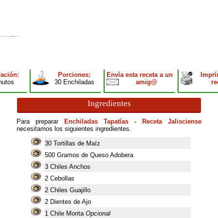
ación:
Porciones:
Envía esta receta a un
Imprí
nutos
30 Enchiladas
amig@
re
Ingredientes
Para preparar
Enchiladas Tapatías - Receta Jalisciense
necesitamos los siguientes ingredientes.
30
Tortillas de Maíz
500
Gramos de Queso Adobera
3
Chiles Anchos
2
Cebollas
2
Chiles Guajillo
2
Dientes de Ajo
1
Chile Morita
Opcional