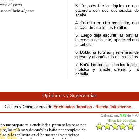
rema
al gusto
3. Después fríe los frijoles en una
ueso rallado
al gusto
cacerola con dos cucharadas de
aceite
4. Calienta en otro recipiente, con
la taza de aceite, las tortillas
5. Luego deja escurrir las tortillas
el exceso de aceite, aparte rebana
la cebolla
6. Dobla las tortillas y rellénalas de
queso, y acomódalas en los platos
7. Baña las tortillas con los frijoles
molidos y añade crema y la
cebolla
Opiniones y Sugerencias
Califica y Opina acerca de
Enchiladas Tapatías - Receta Jalisciense
...
do me preparo mis enchiladas, primero las paso por
eite, las relleno y después las baño por completo de
alsa, y las caliento en el horno unos veinticinco