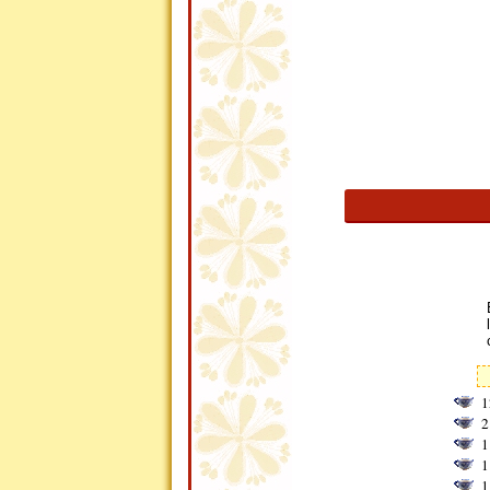
1
2
1
1
1