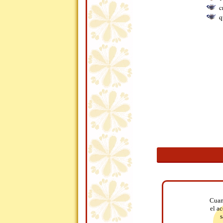
c
q
Cuan
el ac
s