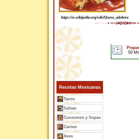
https://es.wikipedia.org/wiki/Queso_adobera
Prepar
50 Mi
Recetas Mexicanas
Tacos
Salsas
Consomes y Sopas
Carnes
Aves