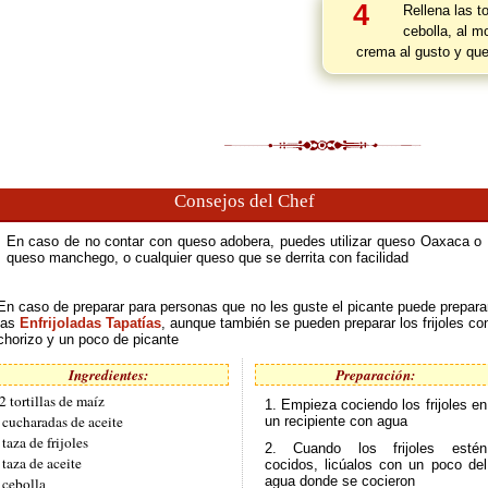
4
Rellena las to
cebolla, al m
crema al gusto y ques
Consejos del Chef
En caso de no contar con queso adobera, puedes utilizar queso Oaxaca o
queso manchego, o cualquier queso que se derrita con facilidad
En caso de preparar para personas que no les guste el picante puede prepara
las
Enfrijoladas Tapatías
, aunque también se pueden preparar los frijoles co
chorizo y un poco de picante
Ingredientes:
Preparación:
2 tortillas de maíz
1. Empieza cociendo los frijoles en
 cucharadas de aceite
un recipiente con agua
 taza de frijoles
2. Cuando los frijoles estén
 taza de aceite
cocidos, licúalos con un poco del
agua donde se cocieron
 cebolla