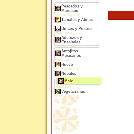
Pescados y
Mariscos
Tamales y Atoles
Dulces y Postres
Aderezos y
Ensaladas
Antojitos
Mexicanos
Huevo
Nopales
Maiz
Vegetarianas