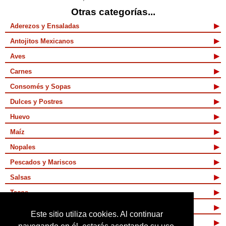
Otras categorías...
Aderezos y Ensaladas
Antojitos Mexicanos
Aves
Carnes
Consomés y Sopas
Dulces y Postres
Huevo
Maíz
Nopales
Pescados y Mariscos
Salsas
Tacos
Tamales y Atoles
Este sitio utiliza cookies. Al continuar
Vegetarianas