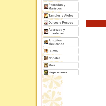
Pescados y
Mariscos
Tamales y Atoles
Dulces y Postres
Aderezos y
Ensaladas
Antojitos
Mexicanos
Huevo
Nopales
Maiz
Vegetarianas