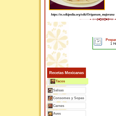
https://es.wikipedia.org/wiki/Origanum_majorana
Prepar
1 H
Recetas Mexicanas
Tacos
Salsas
Consomes y Sopas
Carnes
Aves