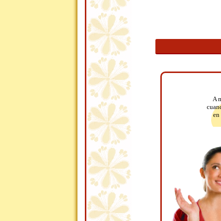
A m
cuand
en 