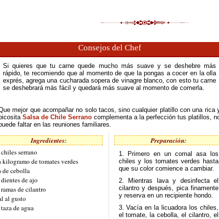
Consejos del Chef
Si quieres que tu carne quede mucho más suave y se deshebre más
rápido, te recomiendo que al momento de que la pongas a cocer en la olla
exprés, agrega una cucharada sopera de vinagre blanco, con esto tu carne
se deshebrará más fácil y quedará más suave al momento de comerla.
Que mejor que acompañar no solo tacos, sino cualquier platillo con una rica 
picosita
Salsa de Chile Serrano
complementa a la perfección tus platillos, n
puede faltar en las reuniones familiares.
Ingredientes:
Preparación:
 chiles serrano
1. Primero en un comal asa los
 kilogramo de tomates verdes
chiles y los tomates verdes hasta
que su color comience a cambiar.
 de cebolla
 dientes de ajo
2. Mientras lava y desinfecta el
cilantro y después, pica finamente
 ramas de cilantro
y reserva en un recipiente hondo.
al al gusto
 taza de agua
3. Vacía en la licuadora los chiles,
el tomate, la cebolla, el cilantro, el