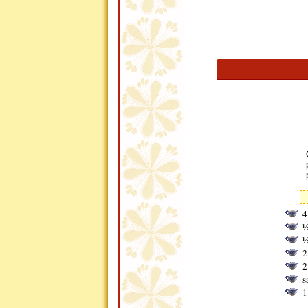
4
½
½
2
2
s
1