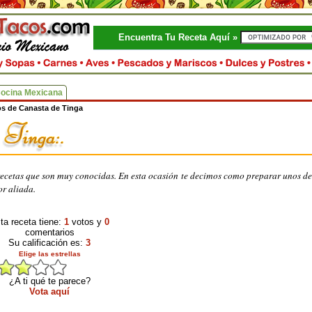
Encuentra Tu Receta Aquí »
Cocina Mexicana
s de Canasta de Tinga
ecetas que son muy conocidas. En esta ocasión te decimos como preparar unos de
or aliada.
ta receta tiene:
1
votos y
0
comentarios
Su calificación es:
3
Elige las estrellas
¿A ti qué te parece?
Vota aquí