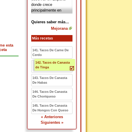
donde crece
principalmente en
zonas soleadas y
secas. Las matas de la
Quieres saber más...
mejorana
alcanzan a
Mejorana
tener un tamaño de
unos 60 centímetros de
Más recetas
altura, con diminutas
me esta
flores que surgen
ceta
141. Tacos De Carne De
reunidas en ramilletes
Cerdo
terminales, los cuales
142. Tacos de Canasta
suelen ser blancas o
de Tinga
rosadas. La
mejorana
se utiliza como
143. Tacos De Canasta
condimento para
De Habas
aromatizar sopas,
144. Tacos De Canasta
salsa, carnes y
De Choriqueso
pescados.
145. Tacos De Canasta
De Hongos Con Queso
« Anteriores
Siguientes »