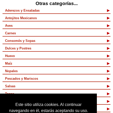
Otras categorías...
Aderezos y Ensaladas
Antojitos Mexicanos
Aves
Carnes
Consomés y Sopas
Dulces y Postres
Huevo
Maíz
Nopales
Pescados y Mariscos
Salsas
Tacos
Tamales y Atoles
Este sitio utiliza cookies. Al continuar
Vegetarianas
navegando en él, estarás aceptando su uso.