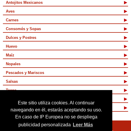
Antojitos Mexicanos
Aves
Carnes
Consomés y Sopas
Dulces y Postres
Huevo
Maíz
Nopales
Pescados y Mariscos
Salsas
Tacos
Tamales y Atoles
Este sitio utiliza cookies. Al continuar
Vegetarianas
navegando en él, estarás aceptando su uso.
En caso de IP Europea no se despliega
publicidad personalizada
Leer Más