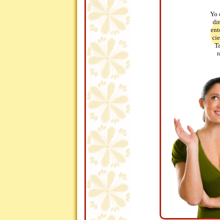
Yo 
di
ent
ci
T
r