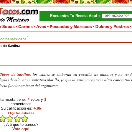
Encuentra Tu Receta Aquí »
Cocina Mexicana
s de Sardina
s
Tacos de Sardina
, los cuales se elaboran en cuestión de minutos y no tend
más de ello, es un nutritivo platillo, ya que la sardina contiene altas concentrac
rfecto funcionamiento del organismo.
ta receta tiene:
7
votos y
1
comentarios
Su calificación es:
4.86
Elige las estrellas
¿A ti qué te parece?
Vota aquí