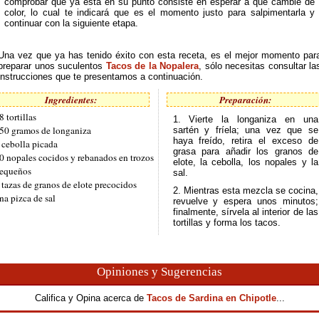
comprobar que ya está en su punto consiste en esperar a que cambie de
color, lo cual te indicará que es el momento justo para salpimentarla y
continuar con la siguiente etapa.
Una vez que ya has tenido éxito con esta receta, es el mejor momento par
preparar unos suculentos
Tacos de la Nopalera
, sólo necesitas consultar la
instrucciones que te presentamos a continuación.
Ingredientes:
Preparación:
8 tortillas
1. Vierte la longaniza en una
50 gramos de longaniza
sartén y fríela; una vez que se
haya freído, retira el exceso de
 cebolla picada
grasa para añadir los granos de
0 nopales cocidos y rebanados en trozos
elote, la cebolla, los nopales y la
equeños
sal.
 tazas de granos de elote precocidos
2. Mientras esta mezcla se cocina,
na pizca de sal
revuelve y espera unos minutos;
finalmente, sírvela al interior de las
tortillas y forma los tacos.
Opiniones y Sugerencias
Califica y Opina acerca de
Tacos de Sardina en Chipotle
...