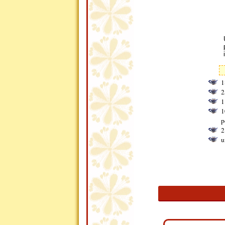
1
2
1
1
p
2
u