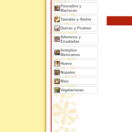
Pescados y
Mariscos
Tamales y Atoles
Dulces y Postres
Aderezos y
Ensaladas
Antojitos
Mexicanos
Huevo
Nopales
Maiz
Vegetarianas