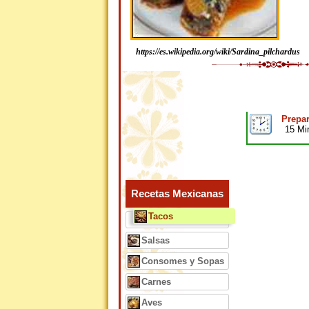
https://es.wikipedia.org/wiki/Sardina_pilchardus
Prepar
15 Mi
Recetas Mexicanas
Tacos
Salsas
Consomes y Sopas
Carnes
Aves