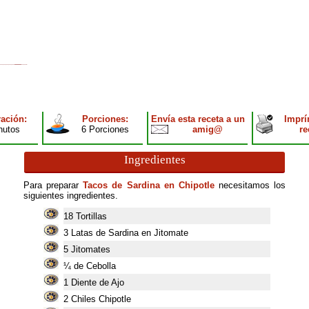
ación:
Porciones:
Envía esta receta a un
Imprí
nutos
6 Porciones
amig@
re
Ingredientes
Para preparar
Tacos de Sardina en Chipotle
necesitamos los
siguientes ingredientes.
18
Tortillas
3
Latas de Sardina en Jitomate
5
Jitomates
¼ de Cebolla
1
Diente de Ajo
2
Chiles Chipotle