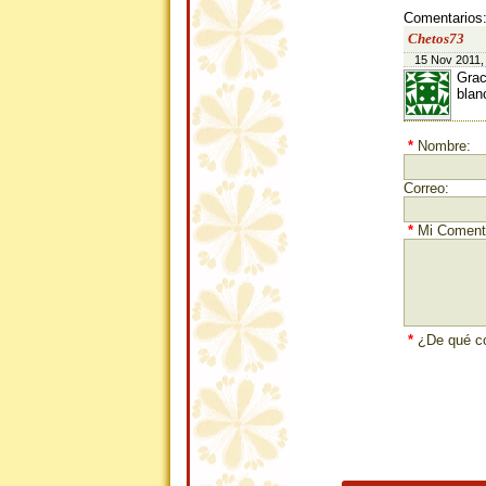
Comentarios
Chetos73
15 Nov 2011,
Grac
blan
*
Nombre:
Correo:
*
Mi Comenta
*
¿De qué co