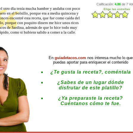
el otro día tenía mucha hambre y andaba con poco
nero en el bolsillo, porque era a media quincena y
onces encontré esta receta, que fue como caída del
elo, porque con poquito dinero me hice unos ricos
acos de Sardina, además de que lo hice todo muy
ápido, como si hubiera salido a comer a la calle.
En
guiadetacos.com
nos interesa mucho lo que
puedas aportar para enriquecer el contenido
¿Te gusta la receta?, coméntala
¿Sabes de un lugar dónde
disfrutar de este platillo?
¿Ya preparaste la receta?
Cuéntanos cómo te fue.