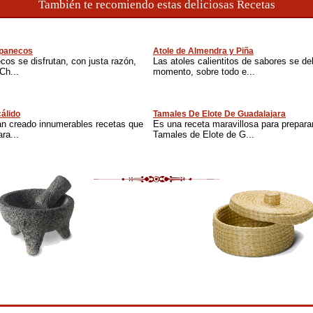
También te recomiendo estas deliciosas Recetas
apanecos
Atole de Almendra y Piña
os se disfrutan, con justa razón,
Las atoles calientitos de sabores se del
Ch...
momento, sobre todo e...
cálido
Tamales De Elote De Guadalajara
an creado innumerables recetas que
Es una receta maravillosa para prepara
ra...
Tamales de Elote de G...