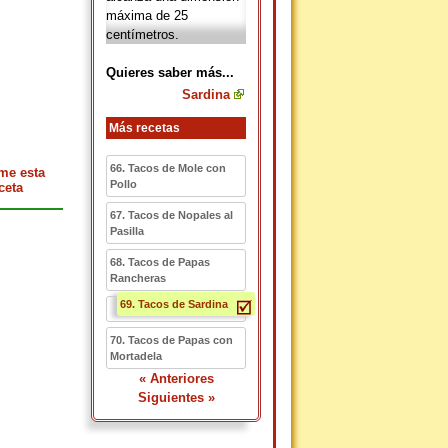
máxima de 25
centímetros.
Quieres saber más...
Sardina
Más recetas
66. Tacos de Mole con
me esta
Pollo
ceta
67. Tacos de Nopales al
Pasilla
68. Tacos de Papas
Rancheras
69. Tacos de Sardina
70. Tacos de Papas con
Mortadela
« Anteriores
Siguientes »