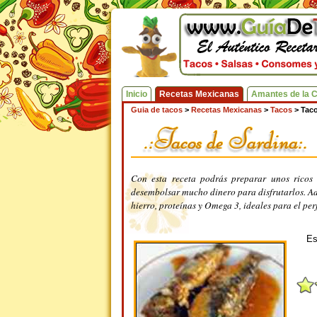
Inicio
Recetas Mexicanas
Amantes de la 
Guia de tacos
>
Recetas Mexicanas
>
Tacos
>
Taco
Con esta receta podrás preparar unos rico
desembolsar mucho dinero para disfrutarlos. Ade
hierro, proteínas y Omega 3, ideales para el pe
Es