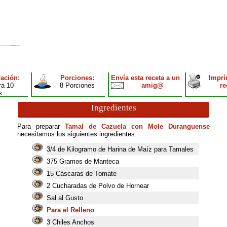
ación:
Porciones:
Envía esta receta a un
Imprí
ra 10
8 Porciones
amig@
re
s
Ingredientes
Para preparar
Tamal de Cazuela con Mole Duranguense
necesitamos los siguientes ingredientes.
3/4 de Kilogramo de Harina de Maíz para Tamales
375
Gramos de Manteca
15
Cáscaras de Tomate
2
Cucharadas de Polvo de Hornear
Sal al Gusto
Para el Relleno
3
Chiles Anchos