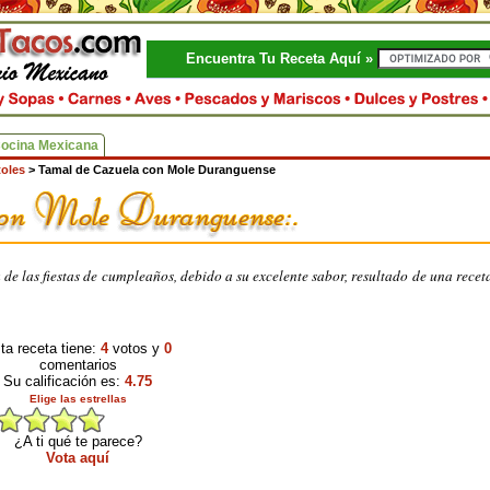
Encuentra Tu Receta Aquí »
Cocina Mexicana
toles
>
Tamal de Cazuela con Mole Duranguense
 de las fiestas de cumpleaños, debido a su excelente sabor, resultado de una recet
ta receta tiene:
4
votos y
0
comentarios
Su calificación es:
4.75
Elige las estrellas
¿A ti qué te parece?
Vota aquí