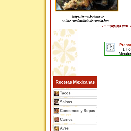
https://www.botanical-
online.com/medicinalscanela.htm
Prepar
1 Ho
Minuto
Recetas Mexicanas
Tacos
Salsas
Consomes y Sopas
Carnes
Aves