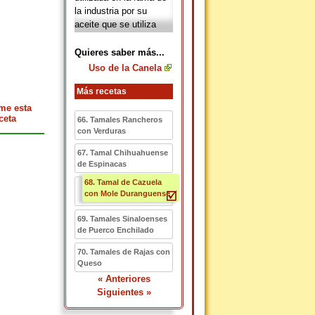
la industria por su
aceite que se utiliza
para darle sabor o
aroma a algunas
Quieres saber más...
bebidas, perfumes,
Uso de la Canela
jabones, chicles y
champús.
Más recetas
me esta
ceta
66. Tamales Rancheros
con Verduras
67. Tamal Chihuahuense
de Espinacas
68. Tamal de Cazuela
con Mole Duranguense
69. Tamales Sinaloenses
de Puerco Enchilado
70. Tamales de Rajas con
Queso
« Anteriores
Siguientes »