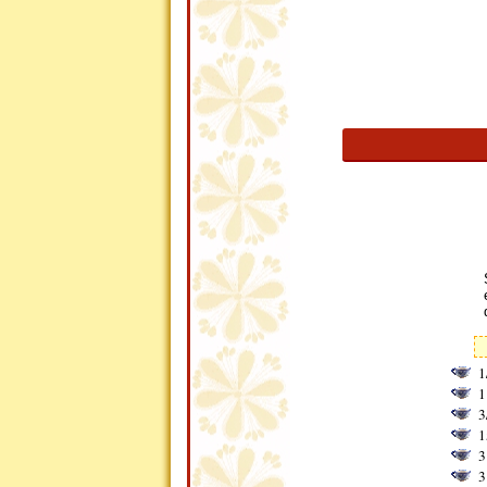
1
1
3
1
3
3