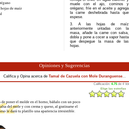
régano
muele con el ajo, cominos y
 hojas de maíz
orégano; fríe en el aceite y agrega
la carne deshebrada hasta que
al
espese.
3. A las hojas de maíz
anteriormente untadas con la
masa, añade la carne con salsa,
dobla y pone a cocer a vapor hasta
que despegue la masa de las
hojas.
Opiniones y Sugerencias
Califica y Opina acerca de
Tamal de Cazuela con Mole Duranguense
...
 de poner el molde en el horno, báñalo con un poco
salsa del mole y con crema y queso, al gratinarse el
eso le dará tu platillo una apariencia irresistible.