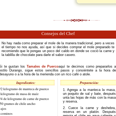
Consejos del Chef
No hay nada como preparar el mole de la manera tradicional, pero a veces
el tiempo no nos ayuda, así que si decides comprar el mole preparado te
recomiendo que le pongas un poco del caldo en donde se coció la carne y
la tablilla de chocolate para darle el sabor casero.
Si te gustan los
Tamales de Puerco
aquí te decimos como prepararlos a
estilo Durango, sigue estos sencillos pasos y consiéntete a la hora de
desayuno o a la hora de la merienda con un rico café o atole.
Ingredientes:
Preparación:
/2 kilogramo de manteca de puerco
1. Agrega a la manteca la masa,
 kilogramo de masa de maíz
un poquito de sal y bate, después
unta las hojas de más con la masa
/4 de kilogramo de carne de puerco
y reserva.
50 gramos de chile ancho
2. Cuece la carne y deshebra,
 ajos
reserva en un platón. Después
 cominos
remoja el chile en agua caliente y