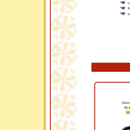
o
8
s
Antes
de 
qu