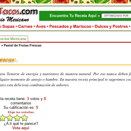
Encuentra Tu Receta Aquí »
Cocina Mexicana
s
>
Pastel de Frutas Frescas
ara llenarse de energía y nutrientes de manera natural. Por eso nunca deben f
lquier momento de antojo o hambre. En nuestra receta principal te sugerimos co
utes esta deliciosa combinación de sabores.
ta receta tiene:
3
votos y
0
comentarios
Su calificación es:
5
Elige las estrellas
¿A ti qué te parece?
Vota aquí