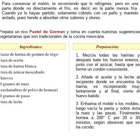
Para conservar el melón, te recomiendo que lo refrigeres, pero en una
parte donde no directamente el frío, es decir, en la parte menos fría.
Cuando ya lo hayas partido, solamente cúbrelo con un paño y mantelo
aislado, pues tiende a absorber otros sabores y olores.
Prepara un rico
Pastel de Germen
y toma en cuenta nuestras sugerencia
vegetarianas que son tradicionales de la cocina mexicana.
Ingredientes:
Preparación:
 tazas de harina de germen de trigo
1. Mezcla todas las harinas y
 taza de aceite
después bate los huevos enteros,
junto con el azúcar, hasta que se
 taza de harina blanca
forme un cordón consistente.
 taza de azúcar moscabado
2. Añade el aceite y la leche al
 huevos
recipiente donde se encuentra la
0 gramos de nuez
harina, ve incorporando muy
 cucharaditas de polvo de hornear)
lentamente y al final, vierte el
0 gramos de pasas
huevo batido.
 taza de leche
3. Enharina el molde o los moldes,
luego vacía la pasta y sobre ésta
la nuez y las pasas. Finalmente
hornea a 200° C por 20 o 30
minutos, según observes que se
ha cocido.