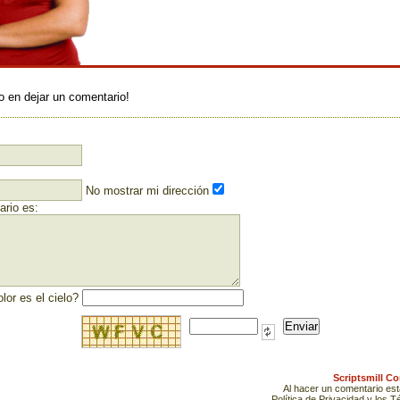
:
o en dejar un comentario!
No mostrar mi dirección
rio es:
lor es el cielo?
Scriptsmill C
Al hacer un comentario es
Política de Privacidad y los 