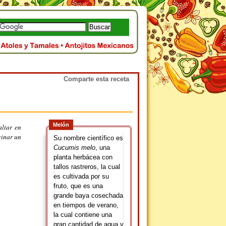
Comparte esta receta
Melón
altar en
cinar un
Su nombre científico es
Cucumis melo
, una
planta herbácea con
tallos rastreros, la cual
es cultivada por su
fruto, que es una
grande baya cosechada
en tiempos de verano,
la cual contiene una
gran cantidad de agua y