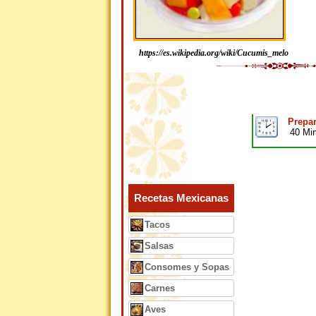
https://es.wikipedia.org/wiki/Cucumis_melo
Prepar
40 Mi
Recetas Mexicanas
Tacos
Salsas
Consomes y Sopas
Carnes
Aves