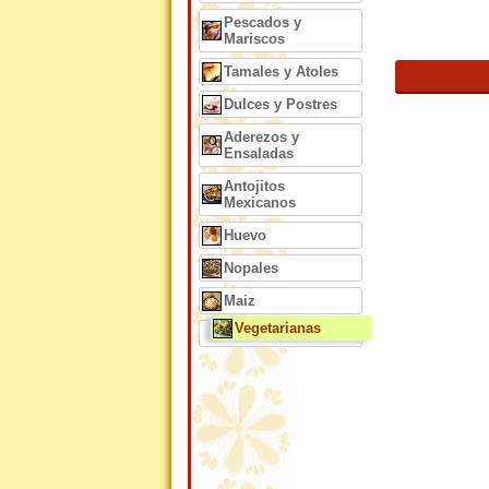
Pescados y
Mariscos
Tamales y Atoles
Dulces y Postres
Aderezos y
Ensaladas
Antojitos
Mexicanos
Huevo
Nopales
Maiz
Vegetarianas