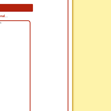
onal
...