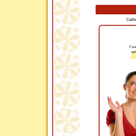
Calif
Cuan
apr