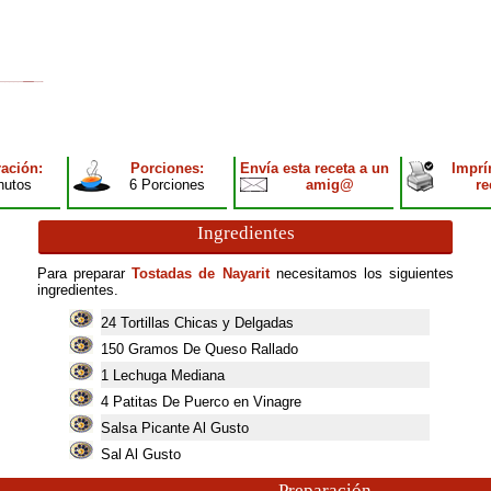
ación:
Porciones:
Envía esta receta a un
Imprí
nutos
6 Porciones
amig@
re
Ingredientes
Para preparar
Tostadas de Nayarit
necesitamos los siguientes
ingredientes.
24
Tortillas Chicas y Delgadas
150
Gramos De Queso Rallado
1
Lechuga Mediana
4
Patitas De Puerco en Vinagre
Salsa Picante Al Gusto
Sal Al Gusto
Preparación