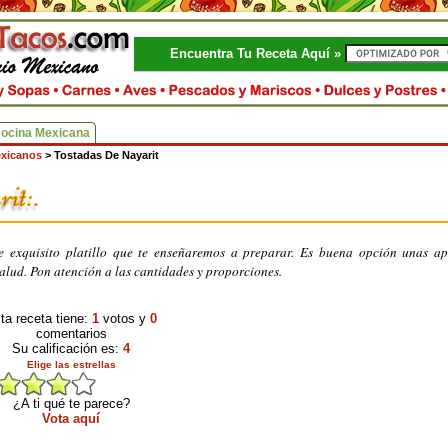
Encuentra Tu Receta Aquí »
Cocina Mexicana
exicanos
>
Tostadas De Nayarit
e exquisito platillo que te enseñaremos a preparar. Es buena opción unas ap
alud. Pon atención a las cantidades y proporciones.
ta receta tiene:
1
votos y
0
comentarios
Su calificación es:
4
Elige las estrellas
¿A ti qué te parece?
Vota aquí