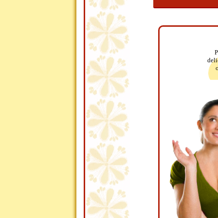
P
deli