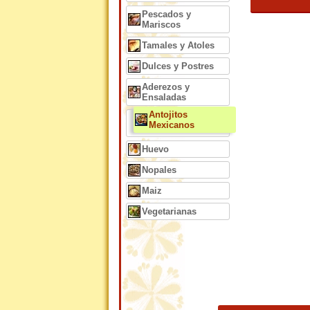
Pescados y
Mariscos
Tamales y Atoles
Dulces y Postres
Aderezos y
Ensaladas
Antojitos
Mexicanos
Huevo
Nopales
Maiz
Vegetarianas