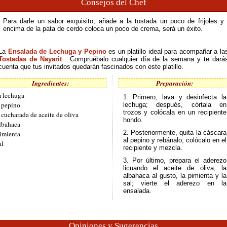
Consejos del Chef
Para darle un sabor exquisito, añade a la tostada un poco de frijoles y
encima de la pata de cerdo coloca un poco de crema, será un éxito.
La
Ensalada de Lechuga y Pepino
es un platillo ideal para acompañar a la
Tostadas de Nayarit
. Compruébalo cualquier día de la semana y te dará
cuenta que tus invitados quedarán fascinados con este platillo.
Ingredientes:
Preparación:
 lechuga
1. Primero, lava y desinfecta la
 pepino
lechuga; después, córtala en
trozos y colócala en un recipiente
 cucharada de aceite de oliva
hondo.
lbahaca
2. Posteriormente, quita la cáscara
imienta
al pepino y rebánalo, colócalo en el
al
recipiente y mezcla.
3. Por último, prepara el aderezo
licuando el aceite de oliva, la
albahaca al gusto, la pimienta y la
sal; vierte el aderezo en la
ensalada.
Opiniones y Sugerencias