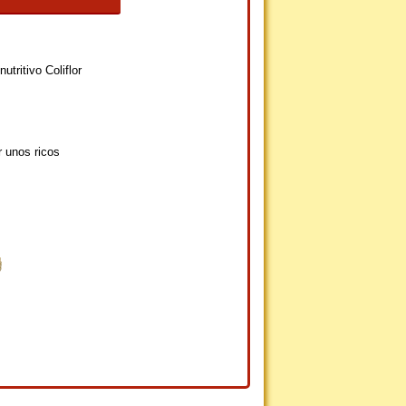
tritivo Coliflor
r unos ricos