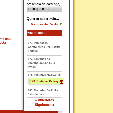
presencia de cartílago,
por lo que es el
ingrediente principal de
los caldos con texturas
Quieres saber más...
agradables.
Manitas de Cerdo
Más recetas
me esta
ceta
176. Pambazos
Compuestos Del Distrito
Federal
177. Tostadas de
Tuétano de San Luis
Potosí
178. Tostadas Mexicanas
179. Tostadas De Nayarit
180. Tostadas De Pollo
Jaliscienses
« Anteriores
Siguientes »