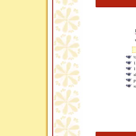
½
1
1
a
p
s