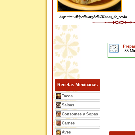
https://es.wikipedia.org/wiki/Manos_de_cerdo
Prepar
35 Mi
Recetas Mexicanas
Tacos
Salsas
Consomes y Sopas
Carnes
Aves