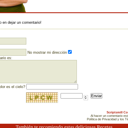
:
o en dejar un comentario!
No mostrar mi dirección
rio es:
lor es el cielo?
Scriptsmill C
Al hacer un comentario es
Política de Privacidad y los 
También te recomiendo estas deliciosas Recetas