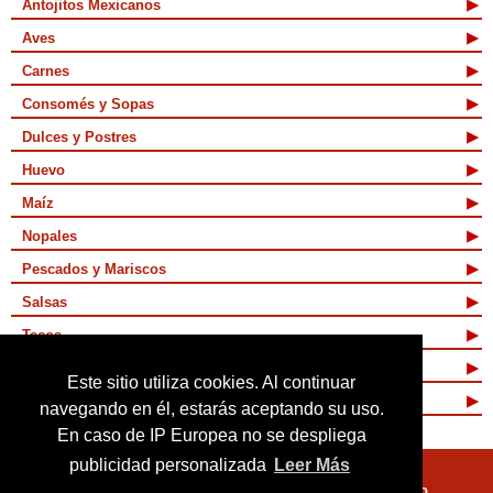
Antojitos Mexicanos
Aves
Carnes
Consomés y Sopas
Dulces y Postres
Huevo
Maíz
Nopales
Pescados y Mariscos
Salsas
Tacos
Tamales y Atoles
Este sitio utiliza cookies. Al continuar
Vegetarianas
navegando en él, estarás aceptando su uso.
En caso de IP Europea no se despliega
publicidad personalizada
Leer Más
Quienes Somos
Términos de Uso