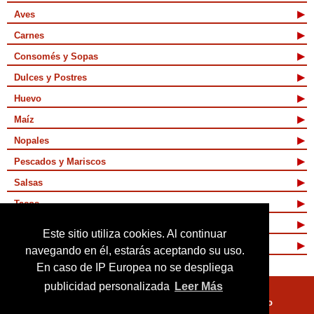
Aves
Carnes
Consomés y Sopas
Dulces y Postres
Huevo
Maíz
Nopales
Pescados y Mariscos
Salsas
Tacos
Tamales y Atoles
Este sitio utiliza cookies. Al continuar
Vegetarianas
navegando en él, estarás aceptando su uso.
En caso de IP Europea no se despliega
publicidad personalizada
Leer Más
Quienes Somos
Términos de Uso