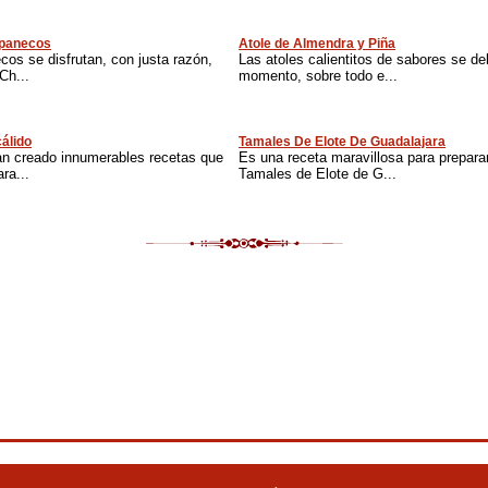
apanecos
Atole de Almendra y Piña
os se disfrutan, con justa razón,
Las atoles calientitos de sabores se del
Ch...
momento, sobre todo e...
cálido
Tamales De Elote De Guadalajara
an creado innumerables recetas que
Es una receta maravillosa para prepara
ra...
Tamales de Elote de G...