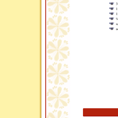
3
1
1
¼
s
a