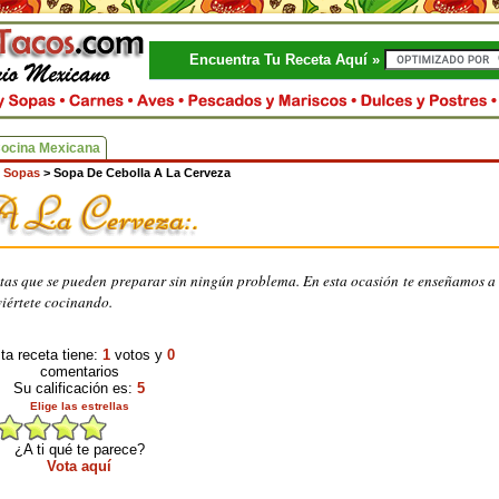
Encuentra Tu Receta Aquí »
Cocina Mexicana
 Sopas
>
Sopa De Cebolla A La Cerveza
tas que se pueden preparar sin ningún problema. En esta ocasión te enseñamos a
viértete cocinando.
ta receta tiene:
1
votos y
0
comentarios
Su calificación es:
5
Elige las estrellas
¿A ti qué te parece?
Vota aquí