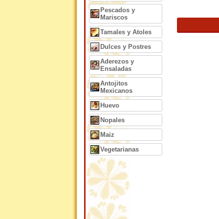
Pescados y
Mariscos
Tamales y Atoles
Dulces y Postres
Aderezos y
Ensaladas
Antojitos
Mexicanos
Huevo
Nopales
Maiz
Vegetarianas