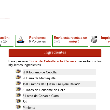
ación:
Porciones:
Envía esta receta a un
Imprí
ra 15
6 Porciones
amig@
re
s
Ingredientes
Para preparar
Sopa de Cebolla a la Cerveza
necesitamos los
siguientes ingredientes.
½ Kilogramo de Cebolla
½ Barra de Mantequilla
150
Gramos de Queso Grouyere Rallado
3
Tazas de Consomé de Pollo
3
Latas de Cerveza Clara
Sal
Pimienta