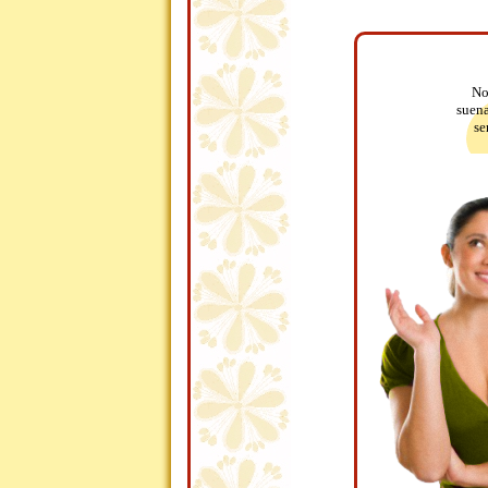
No
suena
se