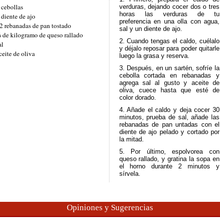
 cebollas
verduras, dejando cocer dos o tres
horas las verduras de tu
 diente de ajo
preferencia en una olla con agua,
2 rebanadas de pan tostado
sal y un diente de ajo.
 de kilogramo de queso rallado
2. Cuando tengas el caldo, cuélalo
al
y déjalo reposar para poder quitarle
ceite de oliva
luego la grasa y reserva.
3. Después, en un sartén, sofríe la
cebolla cortada en rebanadas y
agrega sal al gusto y aceite de
oliva, cuece hasta que esté de
color dorado.
4. Añade el caldo y deja cocer 30
minutos, prueba de sal, añade las
rebanadas de pan untadas con el
diente de ajo pelado y cortado por
la mitad.
5. Por último, espolvorea con
queso rallado, y gratina la sopa en
el horno durante 2 minutos y
sírvela.
Opiniones y Sugerencias