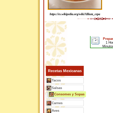
https://es.wikipedia.org/wiki/Allium_cepa
Prepar
1 Ho
Minuto
Recetas Mexicanas
Tacos
Salsas
Consomes y Sopas
Carnes
Aves