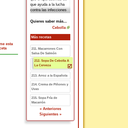
que ayuda a la lucha
contra las infecciones
gracias a sus sales de
sosa y su potasa, que
Quieres saber más...
alcalinizan la sangre. La
Cebolla
cebolla
debido al alto
contenido del flavonoide
Más recetas
quercetina, también
me esta
contiene fósforo, silicio,
ceta
211. Macarrones Con
vitaminas A, vitamina
Salsa De Salmón
B, vitamina C, azufre,
212. Sopa De Cebolla A
hierro, yodo, potasio y
La Cerveza
dosis moderadas de
sodio; lo que ayuda a la
213. Arroz a la Española
prevención de la
214. Crema de Piñones y
osteoporosis.
Uvas
215. Sopa Fría de
Macarrón
« Anteriores
Siguientes »