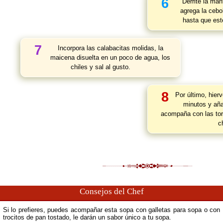
6
Derrite la man
agrega la cebo
hasta que est
7
Incorpora las calabacitas molidas, la
maicena disuelta en un poco de agua, los
chiles y sal al gusto.
8
Por último, hier
minutos y aña
acompaña con las tort
c
Consejos del Chef
Si lo prefieres, puedes acompañar esta sopa con galletas para sopa o con
trocitos de pan tostado, le darán un sabor único a tu sopa.