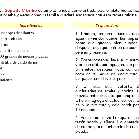
La
Sopa de Cilantro
es un platillo ideal como entrada para el plato fuerte, ha
la prueba y verás como tu familia quedará encantada con esta receta original.
Ingredientes:
Preparación:
 manojos de cilantro
1. Primero, en una cacerola con
 papas chicas
agua hirviendo, cuece las papas
hasta que queden bien suaves,
 poro
después, deja que enfríen un poco,
 de litro de crema
pélalas y reserva.
00 gramos de nueces picadas
2. Posteriormente, lava el cilantro
 ½ litro de caldo de res
y en una ollita con agua, cuece por
al
5 minutos; después, licúa con un
ceite
poco de su agua de cocimiento,
las papas cocidas y el poro.
imienta
3. En otra olla, calienta 2
cucharadas de aceite y cocina la
mezcla anterior hasta que empiece
a hervir, agrega el caldo de res, la
sal y la pimienta y deja hervir por
10 minutos.
4. Por último, sirve la sopa en un
tazón hondo y añade 1 cucharada
de crema y una cucharada de nuez
picada.