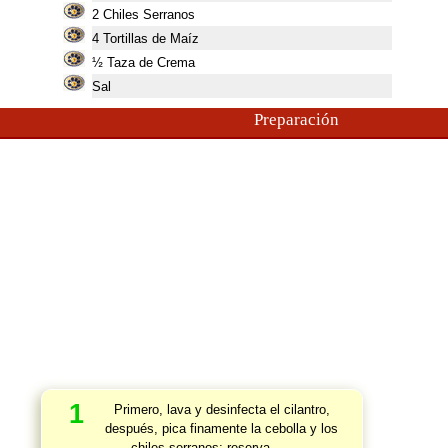
2
Chiles Serranos
4
Tortillas de Maíz
½ Taza de Crema
Sal
Preparación
1
Primero, lava y desinfecta el cilantro,
después, pica finamente la cebolla y los
chiles serranos; reserva.