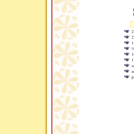
2
2
1
¼
1
1
s
a
p