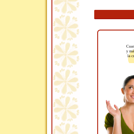
Cuan
y má
la c