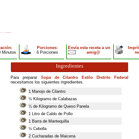
ación:
Porciones:
Envía esta receta a un
Imprí
0 Minutos
6 Porciones
amig@
re
Ingredientes
Para preparar
Sopa de Cilantro Estilo Distrito Federal
necesitamos los siguientes ingredientes.
1
Manojo de Cilantro
½ Kilogramo de Calabazas
¼ de Kilogramo de Queso Panela
1
Litro de Caldo de Pollo
1
Barra de Mantequilla
½ Cebolla
2
Cucharadas de Maicena