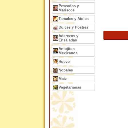
Pescados y
Mariscos
Tamales y Atoles
Dulces y Postres
Aderezos y
Ensaladas
Antojitos
Mexicanos
Huevo
Nopales
Maiz
Vegetarianas