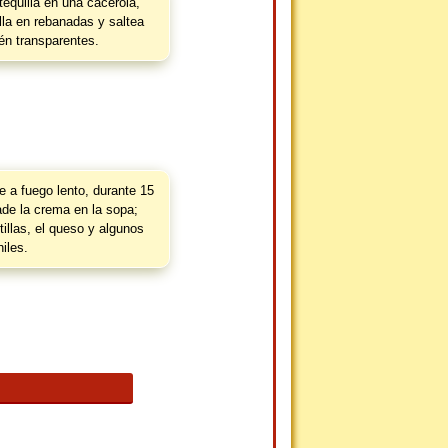
tequilla en una cacerola,
lla en rebanadas y saltea
én transparentes.
ve a fuego lento, durante 15
de la crema en la sopa;
illas, el queso y algunos
hiles.