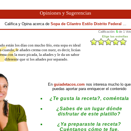
Opiniones y Sugerencias
Califica y Opina acerca de
Sopa de Cilantro Estilo Distrito Federal
...
do están los días con mucho frío, esta sopa es ideal
s cuando, le añades crema con nuez, es decir, licúas
rema con la nuez picada, la añades y le da un sabor
diferente que si los añades por separado.
En
guiadetacos.com
nos interesa mucho lo que
puedas aportar para enriquecer el contenido
¿Te gusta la receta?, coméntala
¿Sabes de un lugar dónde
disfrutar de este platillo?
¿Ya preparaste la receta?
Cuéntanos cómo te fue.