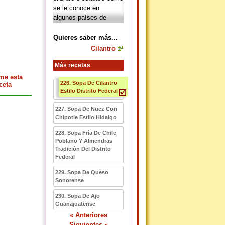
se le conoce en
algunos países de
latino América y se
utiliza como ingrediente
Quieres saber más...
principal en la cocina.
Cilantro
Entre las propiedades
del
cilantro
cabe
Más recetas
señalar que es rico en
me esta
226. Sopa De Cilantro
aceites que actúan
ceta
Estilo Distrito Federal
sobre el sistema
digestivo, lo cual
227. Sopa De Nuez Con
estimula el apetito y
Chipotle Estilo Hidalgo
alivia la irritación;
también contiene una
228. Sopa Fría De Chile
gran cantidad de
Poblano Y Almendras
Tradición Del Distrito
vitaminas, como es la
Federal
vitamina A, vitamina K,
vitamina B, vitamina C
229. Sopa De Queso
y vitamina E.
Sonorense
230. Sopa De Ajo
Guanajuatense
« Anteriores
Siguientes »