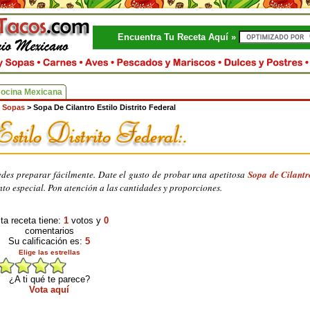
Encuentra Tu Receta Aquí »
Cocina Mexicana
 Sopas
>
Sopa De Cilantro Estilo Distrito Federal
edes preparar fácilmente. Date el gusto de probar una apetitosa
Sopa de Cilantr
to especial. Pon atención a las cantidades y proporciones.
ta receta tiene:
1
votos y
0
comentarios
Su calificación es:
5
Elige las estrellas
¿A ti qué te parece?
Vota aquí