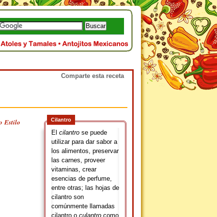
Comparte esta receta
Cilantro
o Estilo
El
cilantro
se puede
utilizar para dar sabor a
los alimentos, preservar
las carnes, proveer
vitaminas, crear
esencias de perfume,
entre otras; las hojas de
cilantro son
comúnmente llamadas
cilantro o
culantro
como