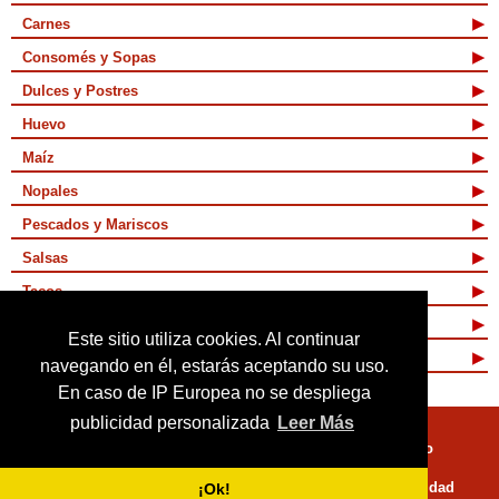
Carnes
Consomés y Sopas
Dulces y Postres
Huevo
Maíz
Nopales
Pescados y Mariscos
Salsas
Tacos
Tamales y Atoles
Este sitio utiliza cookies. Al continuar
Vegetarianas
navegando en él, estarás aceptando su uso.
En caso de IP Europea no se despliega
publicidad personalizada
Leer Más
Quienes Somos
Términos de Uso
Mapa de sitio
Políticas de Privacidad
¡Ok!