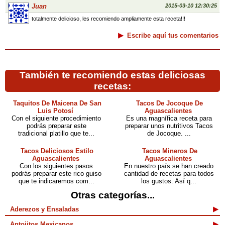
Juan
2015-03-10 12:30:25
totalmente delicioso, les recomiendo ampliamente esta receta!!!
Escribe aquí tus comentarios
También te recomiendo estas deliciosas
recetas:
Taquitos De Maicena De San
Tacos De Jocoque De
Luis Potosí
Aguascalientes
Con el siguiente procedimiento
Es una magnífica receta para
podrás preparar este
preparar unos nutritivos Tacos
tradicional platillo que te...
de Jocoque. ...
Tacos Deliciosos Estilo
Tacos Mineros De
Aguascalientes
Aguascalientes
Con los siguientes pasos
En nuestro país se han creado
podrás preparar este rico guiso
cantidad de recetas para todos
que te indicaremos com...
los gustos. Así q...
Otras categorías...
Aderezos y Ensaladas
Antojitos Mexicanos