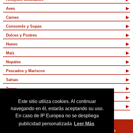
Aves
Carnes
Consomés y Sopas
Dulces y Postres
Huevo
Maíz
Nopales
Pescados y Mariscos
Salsas
Tacos
Tamales y Atoles
Este sitio utiliza cookies. Al continuar
Vegetarianas
navegando en él, estarás aceptando su uso.
En caso de IP Europea no se despliega
publicidad personalizada
Leer Más
Quienes Somos
Términos de Uso